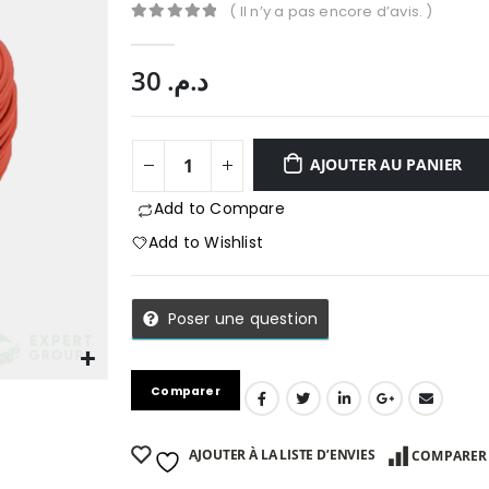
( Il n’y a pas encore d’avis. )
0
Sur 5
30
د.م.
AJOUTER AU PANIER
Add to Compare
Add to Wishlist
Poser une question
Comparer
AJOUTER À LA LISTE D’ENVIES
COMPARER