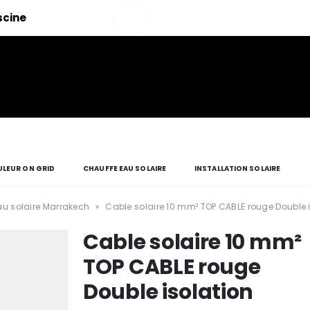
Salut!
iscine
Mon
compte
LEUR ON GRID
CHAUFFE EAU SOLAIRE
INSTALLATION SOLAIRE
u solaire Marrakech
»
Cable solaire 10 mm² TOP CABLE rouge Double 
Cable solaire 10 mm²
TOP CABLE rouge
Double isolation