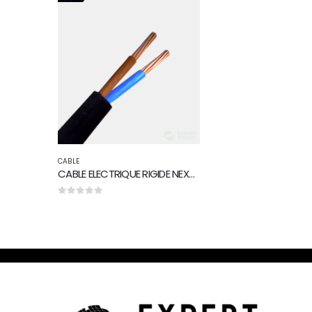
CABLE
CABLE ELECTRIQUE RIGIDE NEXANS R2V 2G2.5mm² 2X2.5 MM² U1000
0
sur 5