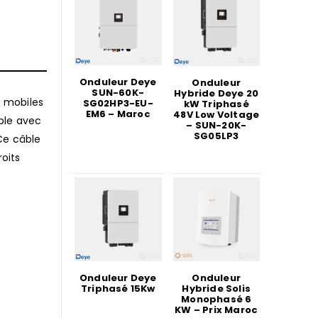
Onduleur Deye
Onduleur
SUN-60K-
Hybride Deye 20
t mobiles
SG02HP3-EU-
kW Triphasé
EM6 – Maroc
48V Low Voltage
ible avec
– SUN-20K-
SG05LP3
Ce câble
oits
Onduleur Deye
Onduleur
Triphasé 15Kw
Hybride Solis
Monophasé 6
KW – Prix Maroc