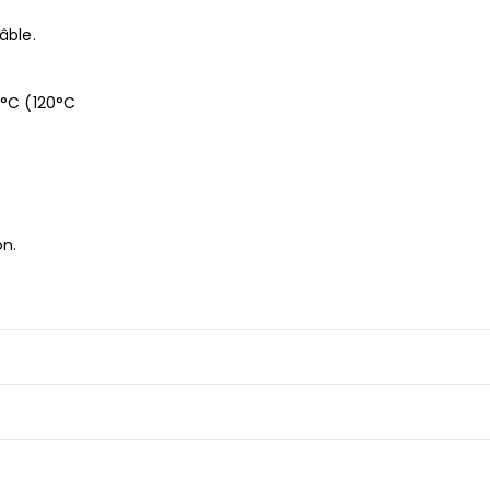
âble.
°C (120°C
on.