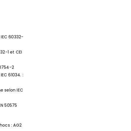
 IEC 60332-
32-1 et CEI
60754-2
IEC 61034. :
e selon IEC
 EN 50575
hocs : AG2