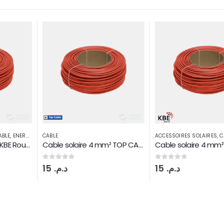
ABLE
,
ENERGIE SOLAIRE
CABLE
ACCESSOIRES SOLAIRES
,
C
Cable solaire 6 mm² KBE Rouge Double isolation
Cable solaire 4 mm² TOP CABLE rouge Double isolation
0
sur 5
0
sur 5
15
د.م.
15
د.م.