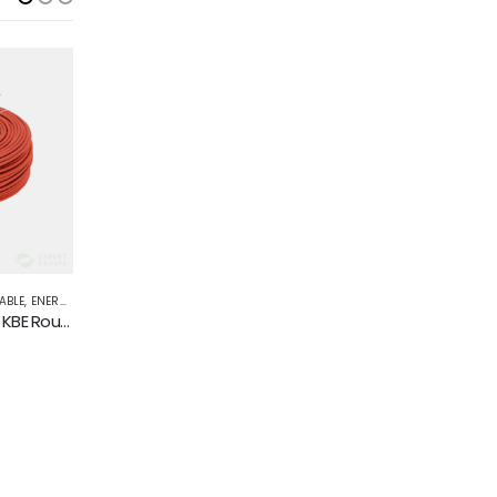
ABLE
,
ENERGIE SOLAIRE
ACCESSOIRES SOLAIRES
,
CABLE
,
ENERGIE SOLAIRE
CABLE
Cable solaire 4 mm² KBE Rouge Double isolation
Cable solaire 16 mm² KBE Rouge Double isolation
0
sur 5
0
sur 5
30
د.م.