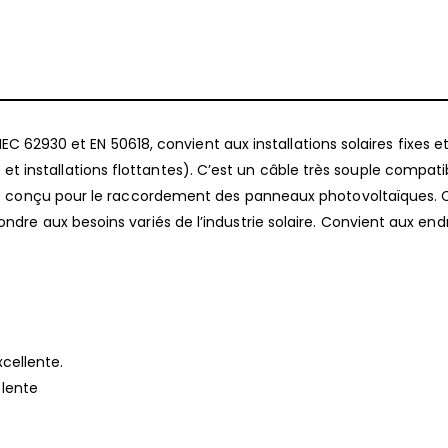
IEC 62930 et EN 50618, convient aux installations solaires fixes e
its et installations flottantes). C’est un câble très souple compat
nt conçu pour le raccordement des panneaux photovoltaïques. 
re aux besoins variés de l’industrie solaire. Convient aux endr
xcellente.
elente