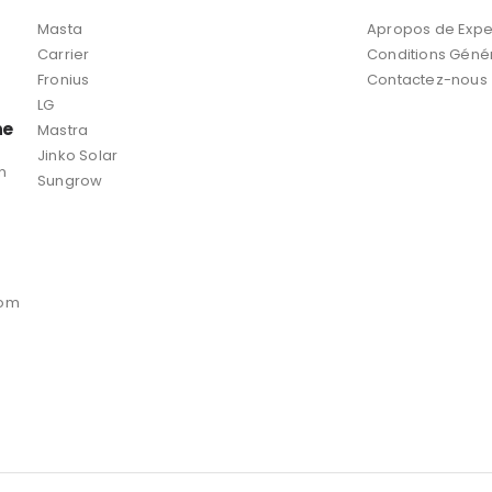
Masta
Apropos de Expe
Carrier
Conditions Géné
Fronius
Contactez-nous
LG
ne
Mastra
Jinko Solar
n
Sungrow
com