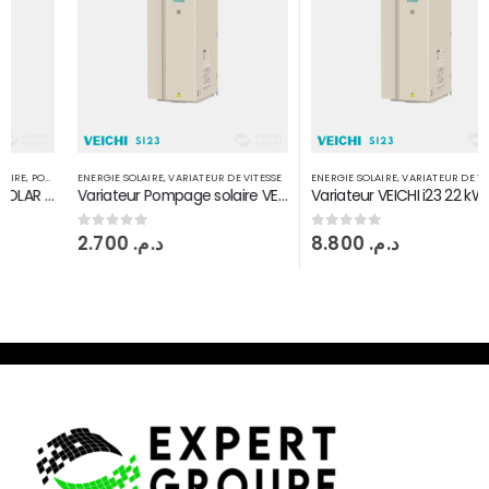
ENERGIE SOLAIRE
,
VARIATEUR DE VITESSE
ENERGIE SOLAIRE
,
VARIATEUR DE VITESSE
Variateur Pompage solaire VEICHI i23 4 kW 3PH
Variateur VEICHI i23 22 kW; Entrée DC MPPT sortie 3PH380V
2.700
د.م.
8.800
د.م.
0
sur 5
0
sur 5