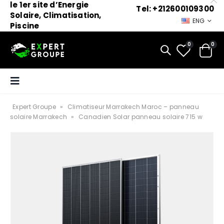
le 1er site d’Energie
Tel: +212600109300
Solaire, Climatisation,
ENG
Piscine
0
0
Expert Groupe
»
Climatiseur Marrakech Maroc – panneau
solaire Marrakech
»
Canadien Solar panneau solaire 715 w