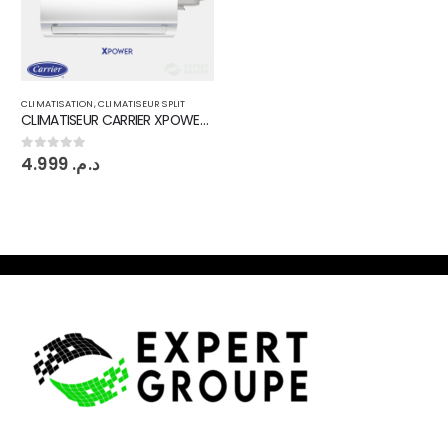
le 1er site d’Energie Solaire, Climatisation, Piscine
Les Experts des énergies renouvelables et climatisation
depuis 2015, Expert groupe vous propose des produits de
qualité en mettant tout son savoir-faire à votre service.
TÉLÉPHONE::
EMAIL:
+212 600 109 300
Contact@expertgroupe.com
HEURES TRAVAILLÉES::
Lun - Sam / 9:00AM - 8:00PM
Nos Marques
Masta