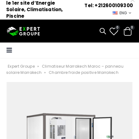
le 1er site d’Energie
Tel: +212600109300
Solaire, Climatisation,
ENG
Piscine
0
0
Expert Groupe
»
Climatiseur Marrakech Maroc – panneau
solaire Marrakech
»
Chambre froide positive Marrakech