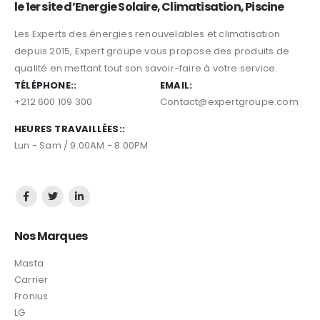
Carrier
Fronius
LG
Mastra
Jinko Solar
Sungrow
Expert Groupe
Apropos de Expert groupe
Conditions Générales de vente (CGV)
Contactez-nous
Menu
Energie Solaire
Climatisation
Energie Solaire Thermique