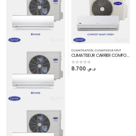
CLIMATISATION
,
CLIMATISEUR SPLIT
CLIMATISATION
,
CLIMATISEUR GAINABLE
CLIMATISEUR CARRIER COMFORT SMART GREEN 24000 Btu par heur R410
Climatiseur gainable CARRIER 12000 BTU par H R410
8.700
د.م.
0
sur 5
0
sur 5