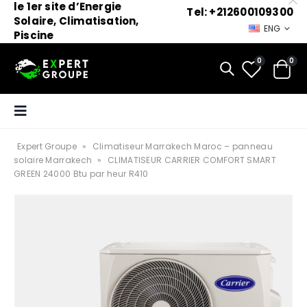
le 1er site d’Energie
Tel: +212600109300
Solaire, Climatisation,
ENG
Piscine
0
0
Expert Groupe
»
Climatiseur Marrakech Maroc – panneau
solaire Marrakech
»
CLIMATISEUR CARRIER COMFORT SMART
GREEN 24000 Btu par heur R410