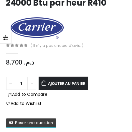
24000 Btu par heur R410
( Il n’y a pas encore d’avis. )
0
Sur 5
8.700
د.م.
AJOUTER AU PANIER
Add to Compare
Add to Wishlist
App
Poser une question