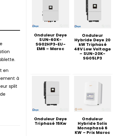
Onduleur Deye
Onduleur
SUN-60K-
Hybride Deye 20
ne
SG02HP3-EU-
kW Triphasé
EM6 – Maroc
48V Low Voltage
ation
– SUN-20K-
SG05LP3
blette.
t en
alement à
ur split
 de
Onduleur Deye
Onduleur
Triphasé 15Kw
Hybride Solis
Monophasé 6
KW – Prix Maroc