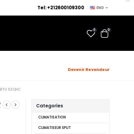
Tel: +212600109300
ENG
0
0
Devenir Revendeur
 BTU 53QHC
R
Categories
CLIMATISATION
CLIMATISEUR SPLIT