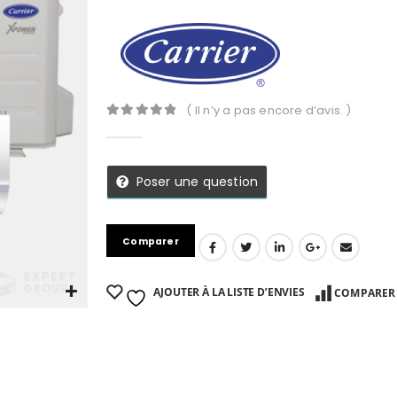
( Il n’y a pas encore d’avis. )
0
Sur 5
Poser une question
Comparer
AJOUTER À LA LISTE D’ENVIES
COMPARER