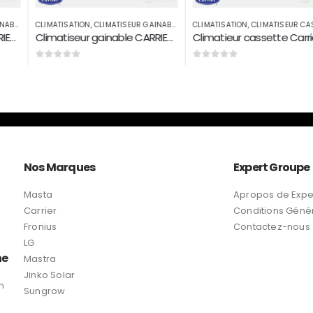
R GAINABLE
CLIMATISATION
,
CLIMATISEUR CASSETTE
CLIMATISATION
,
CLIMATISE
Climatiseur gainable CARRIER 60000 BTU par H R410
Climatieur cassette Carrier 18000 Btu/h R410A
0
sur 5
0
sur 5
6.350
د.م.
Nos Marques
Expert Groupe
Masta
Apropos de Expe
Carrier
Conditions Géné
Fronius
Contactez-nous
LG
ne
Mastra
Jinko Solar
n