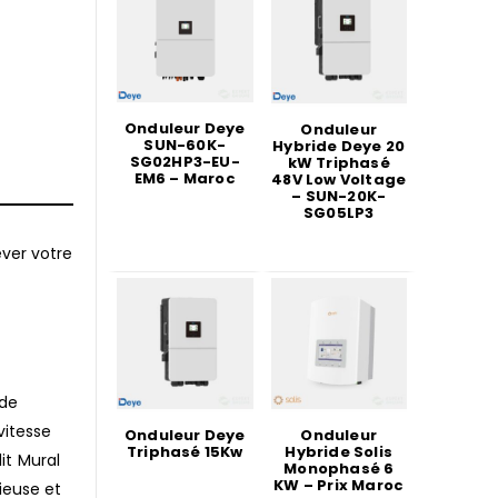
Onduleur Deye
Onduleur
SUN-60K-
Hybride Deye 20
SG02HP3-EU-
kW Triphasé
EM6 – Maroc
48V Low Voltage
– SUN-20K-
SG05LP3
ever votre
 de
vitesse
Onduleur Deye
Onduleur
Triphasé 15Kw
Hybride Solis
it Mural
Monophasé 6
KW – Prix Maroc
ieuse et