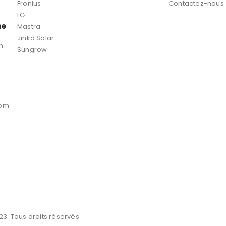
Fronius
Contactez-nous
LG
ne
Mastra
Jinko Solar
n
Sungrow
com
3. Tous droits réservés