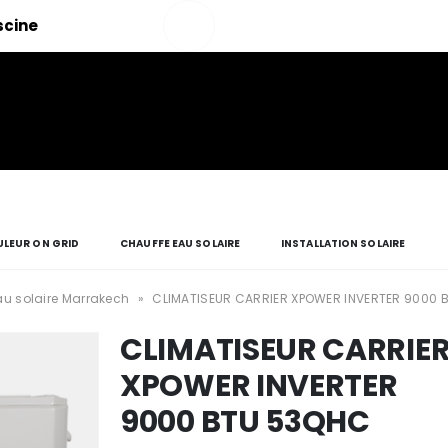
Salut!
iscine
Mon
compte
LEUR ON GRID
CHAUFFE EAU SOLAIRE
INSTALLATION SOLAIRE
u solaire Marrakech
»
CLIMATISEUR CARRIER XPOWER INVERTER 9000 
CLIMATISEUR CARRIE
XPOWER INVERTER
9000 BTU 53QHC