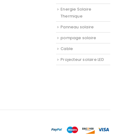
Energie Solaire
Thermique
Panneau solaire
pompage solaire
CLIMATISATION
,
CLIMATISE
Cable
0
sur 5
Projecteur solaire LED