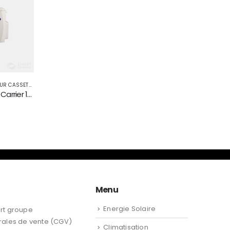
UR SPLIT
CLIMATISATION
,
CLIMATISEUR GAINABLE
CLIMATISEUR CARRIER COMFORT SMART GREEN 36000 Btu par heur R410
Climatiseur gainable CARRIER 60000 BTU par H R410
0
sur 5
Menu
Energie Solaire
rt groupe
rales de vente (CGV)
Climatisation