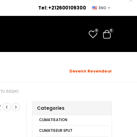
Tel: +212600109300
ENG
0
0
Devenir Revendeur
BTU 53QHC
R
Categories
CLIMATISATION
CLIMATISEUR SPLIT