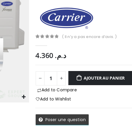
( Il n’y a pas encore d’avis. )
0
Sur 5
4.360
د.م.
AJOUTER AU PANIER
Add to Compare
Add to Wishlist
Poser une question