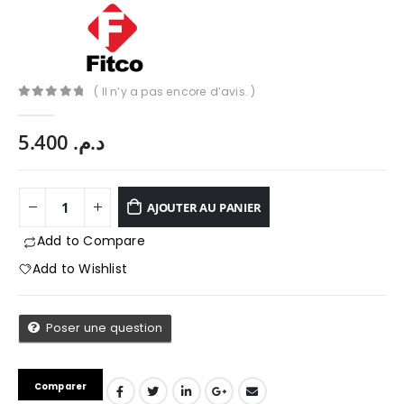
( Il n’y a pas encore d’avis. )
0
Sur 5
5.400
د.م.
AJOUTER AU PANIER
Add to Compare
Add to Wishlist
Poser une question
App
Comparer