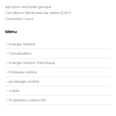
Lun - Sam / 9:00AM - 8:00PM
Nos Marques
Masta
Carrier
Fronius
LG
Mastra
Jinko Solar
Sungrow
Expert Groupe
Apropos de Expert groupe
Conditions Générales de vente (CGV)