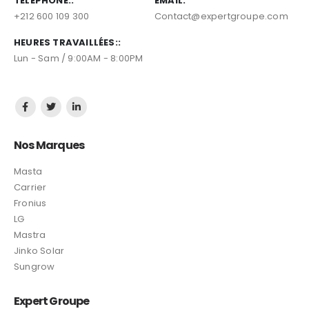
le 1er site d’Energie Solaire, Climatisation, Piscine
Les Experts des énergies renouvelables et climatisation
depuis 2015, Expert groupe vous propose des produits de
qualité en mettant tout son savoir-faire à votre service.
TÉLÉPHONE::
EMAIL:
+212 600 109 300
Contact@expertgroupe.com
HEURES TRAVAILLÉES::