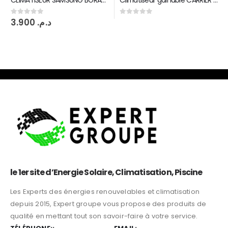
Climatiseur gainable CARRIER 48000 BTU par H R410
0
sur 5
CLIMATISATION
,
CLIMATISEUR SPLIT
CLIMATISEUR CARRIER XPOWER INVERTER 24000 BTU 53QHC
9.920
د.م.
0
sur 5