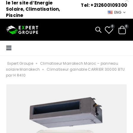
le 1er site d’Energie
Tel: +212600109300
Solaire, Climatisation,
ENG
Piscine
0
0
Expert Groupe
»
Climatiseur Marrakech Maroc – panneau
solaire Marrakech
»
Climatiseur gainable CARRIER 30000 BTU
par H R410