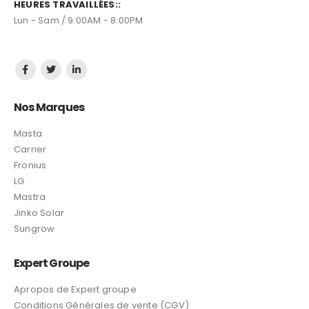
Les Experts des énergies renouvelables et climatisation
depuis 2015, Expert groupe vous propose des produits de
qualité en mettant tout son savoir-faire à votre service.
TÉLÉPHONE::
EMAIL:
+212 600 109 300
Contact@expertgroupe.com
HEURES TRAVAILLÉES::
Lun - Sam / 9:00AM - 8:00PM
Nos Marques
Masta
Carrier
Fronius
LG
Mastra