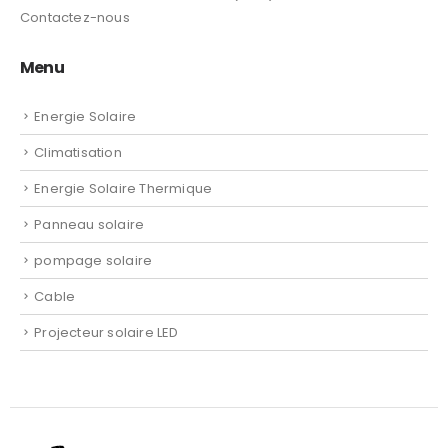
Jinko Solar
Sungrow
Expert Groupe
Apropos de Expert groupe
Conditions Générales de vente (CGV)
Contactez-nous
Menu
Energie Solaire
Climatisation
Energie Solaire Thermique
Panneau solaire
pompage solaire