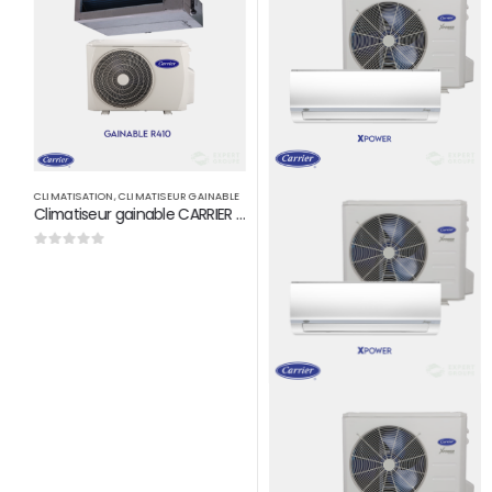
CLIMATISATION
,
CLIMATISEUR GAINABLE
Climatiseur gainable CARRIER 48000 BTU par H R410
0
sur 5