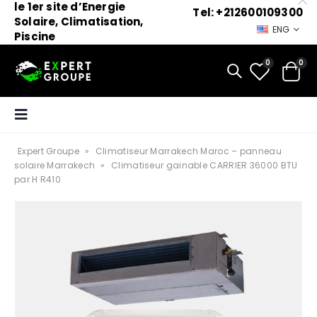
le 1er site d’Energie
Tel: +212600109300
Solaire, Climatisation,
ENG
Piscine
0
0
Expert Groupe
»
Climatiseur Marrakech Maroc – panneau
solaire Marrakech
»
Climatiseur gainable CARRIER 36000 BTU
par H R410