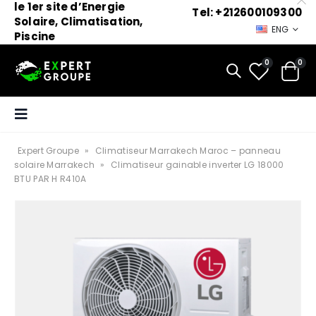
le 1er site d’Energie
Tel: +212600109300
Solaire, Climatisation,
ENG
Piscine
0
0
Expert Groupe
»
Climatiseur Marrakech Maroc – panneau
solaire Marrakech
»
Climatiseur gainable inverter LG 18000
BTU PAR H R410A