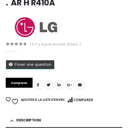
PAR H R410A
( Il n’y a pas encore d’avis. )
0
Sur 5
Poser une question
Comparer
AJOUTER À LA LISTE D’ENVIES
COMPARER
App
DESCRIPTION