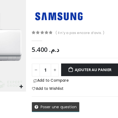
( Il n’y a pas encore d’avis. )
0
Sur 5
5.400
د.م.
AJOUTER AU PANIER
Add to Compare
Add to Wishlist
Poser une question