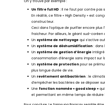
On y trouve par exemple :
Un filtre full HD
: Il ne faut par contre pas 
En réalité, ce filtre « High Density » est conç
constructeur.
Ceci dans l’optique de purifier encore plus l
fraicheur. Par ailleurs, le géant sud-coréen
Un
système de nettoyage
qui s’active au
Un
système de déshumidification
: dans 
Un
système de gestion d’énergie
intégré 
consommation d’énergie sans impact sur 
Un
système de protection
pour se prémuni
plus longue durée de vie.
Un
revêtement antibactérien
: le climat
d’empêcher les bactéries de se déposer sur 
Une
fonction nommée « good sleep »
qui
et permettant en même temps de réduire la
Pour conclure, Le Samsung Boracay semble être 