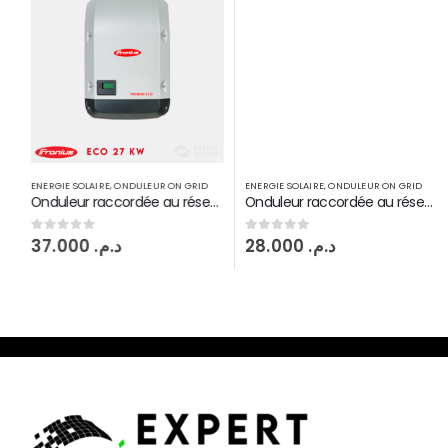
ENERGIE SOLAIRE
,
ONDULEUR ON GRID
ENERGIE SOLAIRE
,
ONDULEUR ON GRID
Onduleur raccordée au réseau Fronius Eco 27 KW injection on grid MPPT
Onduleur raccordée au réseau Fronius symo 10 KW injection on grid 2 MPPT
37.000
د.م.
28.000
د.م.
0
sur 5
0
sur 5