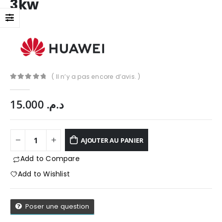
3kw
( Il n’y a pas encore d’avis. )
0
Sur 5
15.000
د.م.
AJOUTER AU PANIER
Add to Compare
Add to Wishlist
App
Poser une question