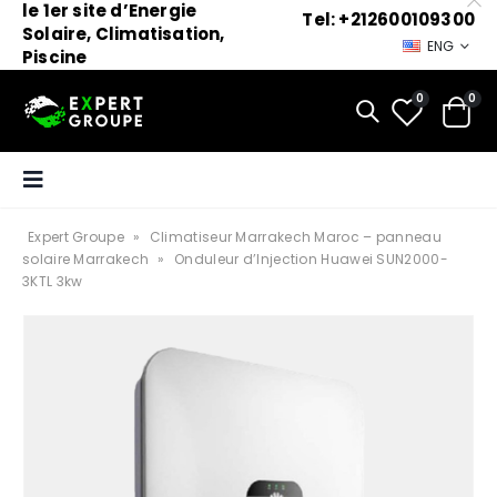
le 1er site d’Energie
Tel: +212600109300
Solaire, Climatisation,
ENG
Piscine
0
0
Expert Groupe
»
Climatiseur Marrakech Maroc – panneau
solaire Marrakech
»
Onduleur d’Injection Huawei SUN2000-
3KTL 3kw