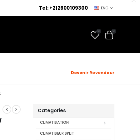
Tel: +212600109300
ENG
0
0
Devenir Revendeur
0
Categories
w
CLIMATISATION
CLIMATISEUR SPLIT