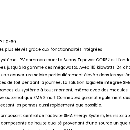
P 110-60
s plus élevés grâce aux fonctionnalités intégrées
 systèmes PV commerciaux : Le Sunny Tripower CORE2 est l’ondu
sées jusqu’à la gamme des mégawatts. Avec 110 kilowatts, 24 ch
 une couverture solaire particulièrement élevée dans les syst
es de toit pendant la journée. La solution logicielle intégrée SM
rmances du système à tout moment, même avec des modules
lance automatique SMA Smart Connected garantit également de
ectant les pannes aussi rapidement que possible.
mposant central de l’activité SMA Energy System, les installat
 de composants de haute qualité provenant d’une source unique 