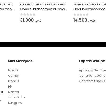
R ON GRID
ENERGIE SOLAIRE
,
ONDULEUR ON GRID
ENERGIE SOLAIRE
,
ONDULE
Onduleur raccordée au réseau Fronius symo 12,5 KW injection on grid 2 MPPT
Onduleur raccordée au réseau Fronius Primo 3KW 2 MPPT
0
sur 5
0
sur 5
14.500
د.م.
31.500
د.م.
Nos Marques
Expert Groupe
Masta
Apropos de Expe
Carrier
Conditions Géné
Fronius
Contactez-nous
LG
ne
Mastra
Jinko Solar
n
Sungrow