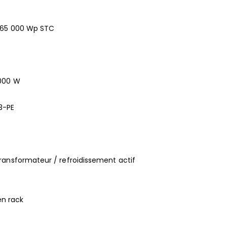
 165 000 Wp STC
0000 W
3-PE
ransformateur / refroidissement actif
n rack