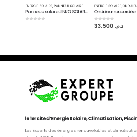
 SOLAIRE
,
POMPAGE SOLAIRE
ENERGIE SOLAIRE
,
ONDULEUR ON GRID
ENERGIE SOLAIRE
,
ONDULEU
Panneau solaire JINKO SOLAR MAROC 535 W Monoperc half Tiger pro
Onduleur raccordée au réseau Fronius symo 20 KW injection on grid 2 MPPT
0
sur 5
0
sur 5
33.500
د.م.
31.000
د.م.
le 1er site d’Energie Solaire, Climatisation, Pisci
Les Experts des énergies renouvelables et climatisatio