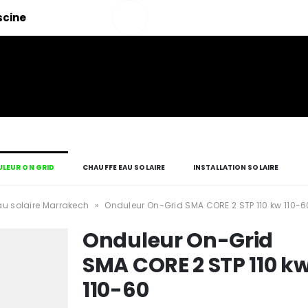
Salut!
iscine
Mon
compte
LEUR ON GRID
CHAUFFE EAU SOLAIRE
INSTALLATION SOLAIRE
u solaire Marrakech
»
Onduleur On-Grid SMA CORE 2 STP 110 kw 110-6
Onduleur On-Grid
SMA CORE 2 STP 110 k
110-60