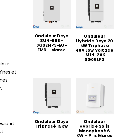
Onduleur Deye
Onduleur
SUN-60K-
Hybride Deye 20
SG02HP3-EU-
kW Triphasé
EM6 – Maroc
48V Low Voltage
– SUN-20K-
SG05LP3
leur
aînes et
èmes
A
s
Onduleur Deye
Onduleur
eurs et
Triphasé 15Kw
Hybride Solis
Monophasé 6
et
KW – Prix Maroc