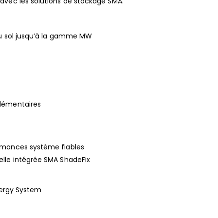
avec les solutions de stockage SMA.
au sol jusqu’à la gamme MW
plémentaires
rmances système fiables
elle intégrée SMA ShadeFix
Energy System