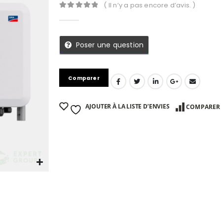
( Il n’y a pas encore d’avis. )
0
Sur 5
Poser une question
Comparer
AJOUTER À LA LISTE D’ENVIES
COMPARER