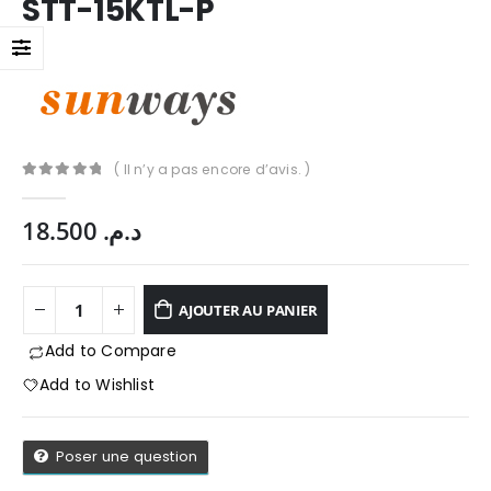
STT-15KTL-P
( Il n’y a pas encore d’avis. )
0
Sur 5
18.500
د.م.
AJOUTER AU PANIER
Add to Compare
Add to Wishlist
App
Poser une question