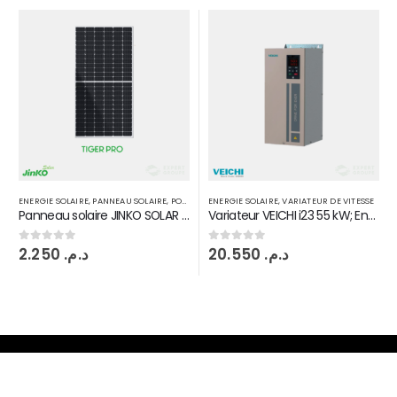
ENERGIE SOLAIRE
,
PANNEAU SOLAIRE
,
POMPAGE SOLAIRE
ENERGIE SOLAIRE
,
VARIATEUR DE VITESSE
Panneau solaire JINKO SOLAR MAROC 545 W Monoperc half Tiger pro
Variateur VEICHI i23 55 kW; Entrée DC MPPT sortie 3PH380V
2.250
د.م.
20.550
د.م.
0
sur 5
0
sur 5