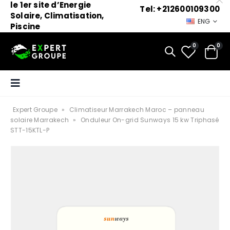
le 1er site d’Energie
Tel: +212600109300
Solaire, Climatisation,
ENG
Piscine
0
0
Expert Groupe
»
Climatiseur Marrakech Maroc – panneau
solaire Marrakech
»
Onduleur On-grid Sunways 15 kw Triphasé
STT-15KTL-P