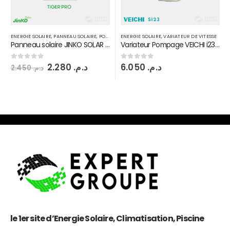
ENERGIE SOLAIRE
,
VARIATEUR DE VITESSE
ENERGIE SOLAIRE
,
VARIATEUR DE VITESSE
Variateur Pompage VEICHI i23 15 kW
Variateur VEICHI i23 22 kW; Entrée DC MPPT sortie 3PH380V
6.050
د.م.
8.800
د.م.
0
sur 5
0
sur 5
le 1er site d’Energie Solaire, Climatisation, Piscine