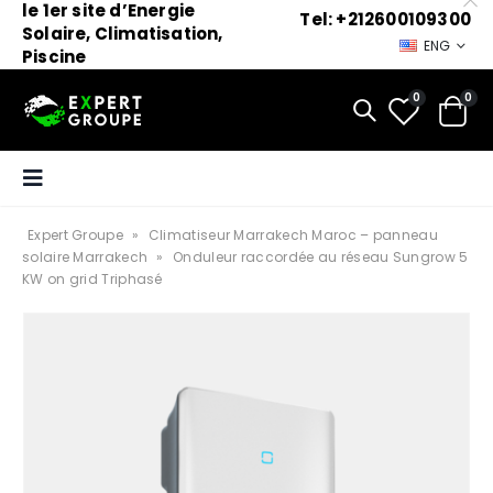
le 1er site d’Energie
Tel: +212600109300
Solaire, Climatisation,
ENG
Piscine
0
0
Expert Groupe
»
Climatiseur Marrakech Maroc – panneau
solaire Marrakech
»
Onduleur raccordée au réseau Sungrow 5
KW on grid Triphasé