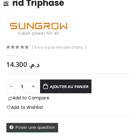
grid Triphasé
( Il n’y a pas encore d’avis. )
0
Sur 5
14.300
د.م.
AJOUTER AU PANIER
Add to Compare
Add to Wishlist
App
Poser une question