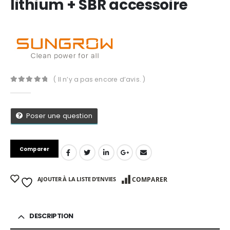
lithium + SBR accessoire
( Il n’y a pas encore d’avis. )
0
Sur 5
Poser une question
Comparer
AJOUTER À LA LISTE D’ENVIES
COMPARER
App
DESCRIPTION