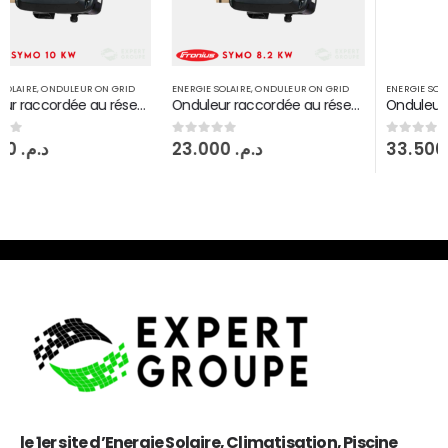
ENERGIE SOLAIRE
,
ONDULEUR ON GRID
ENERGIE SOLAIRE
,
ONDULEUR ON GRID
Onduleur raccordée au réseau Fronius symo 8,2 KW injection on grid 2 MPPT
Onduleur raccordée au réseau Fronius symo 20 KW injection on grid 2 MPPT
23.000
د.م.
33.500
د.م.
0
sur 5
0
sur 5
le 1er site d’Energie Solaire, Climatisation, Piscine