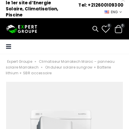
le 1er site d’Energie
Tel: +212600109300
Solaire, Climatisation,
ENG
Piscine
0
0
Expert Groupe
»
Climatiseur Marrakech Maroc – panneau
solaire Marrakech
»
Onduleur solaire sungrow + Batterie
lithium + SBR accessoire