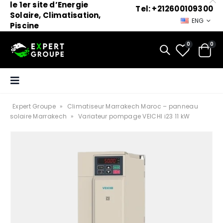
le 1er site d’Energie
Tel: +212600109300
Solaire, Climatisation,
ENG
Piscine
0
0
Expert Groupe
»
Climatiseur Marrakech Maroc – panneau
solaire Marrakech
»
Variateur pompage VEICHI i23 11 kW