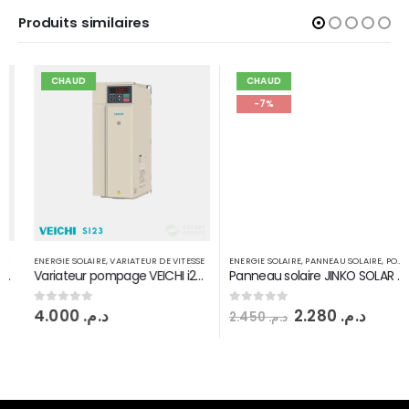
Produits similaires
CHAUD
CHAUD
-7%
ENERGIE SOLAIRE
,
VARIATEUR DE VITESSE
ENERGIE SOLAIRE
,
PANNEAU SOLAIRE
,
POMPAGE SOLAIRE
Variateur pompage VEICHI i23 7,5 kW 3PH
Panneau solaire JINKO SOLAR 550 W Monoperc half Tiger pro
4.000
د.م.
2.280
د.م.
0
sur 5
0
sur 5
2.450
د.م.