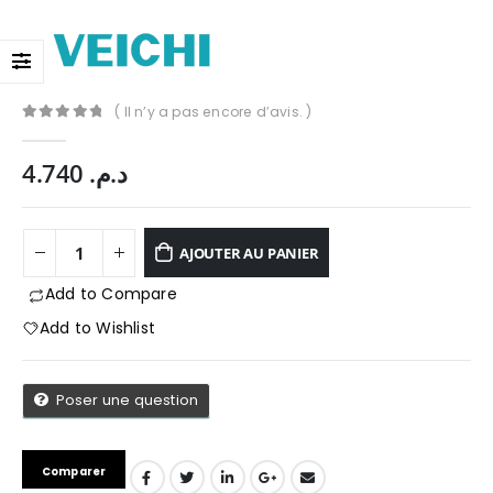
( Il n’y a pas encore d’avis. )
0
Sur 5
4.740
د.م.
AJOUTER AU PANIER
Add to Compare
Add to Wishlist
Poser une question
App
Comparer