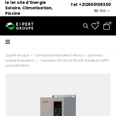
le 1er site d’Energie
Tel: +212600109300
Solaire, Climatisation,
ENG
Piscine
0
0
Expert Groupe
»
Climatiseur Marrakech Maroc – panneau
solaire Marrakech
»
Variateur VEICHI i23 55 kW; Entrée DC MPPT
sortie 3PH380V