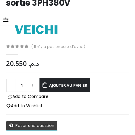
sortie 3PH380V
( Il n’y a pas encore d’avis. )
0
Sur 5
20.550
د.م.
AJOUTER AU PANIER
Add to Compare
Add to Wishlist
App
Poser une question