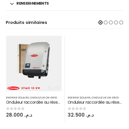
RENSEIGNEMENTS
Produits similaires
ENERGIE SOLAIRE
,
ONDULEUR ON GRID
ENERGIE SOLAIRE
,
ONDULEUR ON GRID
Onduleur raccordée au réseau Fronius symo 10 KW injection on grid 2 MPPT
Onduleur raccordée au réseau Fronius symo 17,5 KW injection on grid 2 MPPT
28.000
د.م.
32.500
د.م.
0
sur 5
0
sur 5