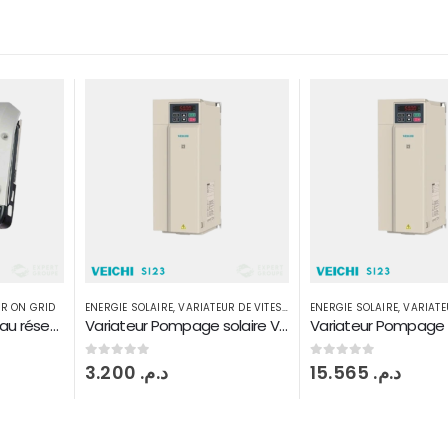
R DE VITESSE
ENERGIE SOLAIRE
,
VARIATEUR DE VITESSE
ENERGIE SOLAIRE
,
ONDULE
Variateur Pompage solaire VEICHI 5,5 kW
Variateur Pompage VEICHI i23 37 kW
0
sur 5
0
sur 5
15.565
د.م.
31.500
د.م.