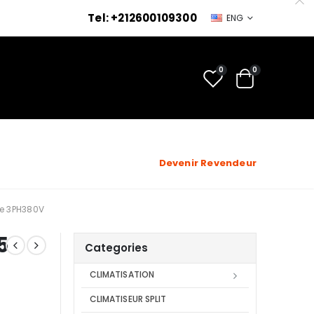
Tel: +212600109300
ENG
0
0
Devenir Revendeur
tie 3PH380V
5
Categories
CLIMATISATION
CLIMATISEUR SPLIT