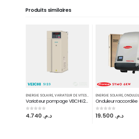
Produits similaires
 DE VITESSE
ENERGIE SOLAIRE
,
ONDULEUR ON GRID
ENERGIE SOLAIRE
,
VARIATEU
Variateur pompage VEICHI i23 11 kW
Onduleur raccordée au réseau Fronius symo 6 KW injection on grid 2 MPPT
0
sur 5
0
sur 5
19.500
د.م.
3.200
د.م.