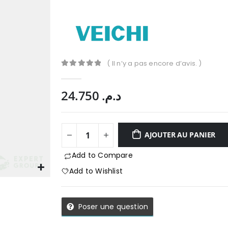
( Il n’y a pas encore d’avis. )
0
Sur 5
24.750
د.م.
AJOUTER AU PANIER
Add to Compare
Add to Wishlist
Poser une question