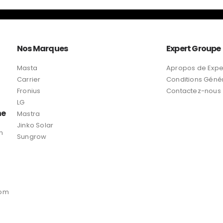
Nos Marques
Expert Groupe
Masta
Apropos de Expe
Carrier
Conditions Géné
Fronius
Contactez-nous
LG
ne
Mastra
Jinko Solar
n
Sungrow
com