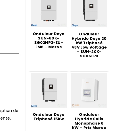
Onduleur Deye
Onduleur
SUN-60K-
Hybride Deye 20
SG02HP3-EU-
kW Triphasé
EM6 – Maroc
48V Low Voltage
– SUN-20K-
SG05LP3
eption de
Onduleur Deye
Onduleur
gente.
Triphasé 15Kw
Hybride Solis
Monophasé 6
KW – Prix Maroc