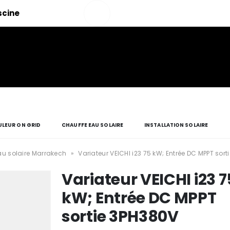
Salut!
iscine
Mon
compte
LEUR ON GRID
CHAUFFE EAU SOLAIRE
INSTALLATION SOLAIRE
u solaire Marrakech
»
Variateur VEICHI i23 75 kW; Entrée DC MPPT sor
Variateur VEICHI i23 7
kW; Entrée DC MPPT
sortie 3PH380V