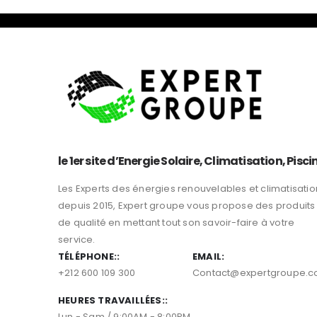
le 1er site d’Energie Solaire, Climatisation, Pisci
Les Experts des énergies renouvelables et climatisatio
depuis 2015, Expert groupe vous propose des produits
de qualité en mettant tout son savoir-faire à votre
service.
TÉLÉPHONE::
EMAIL:
+212 600 109 300
Contact@expertgroupe.
HEURES TRAVAILLÉES::
Lun - Sam / 9:00AM - 8:00PM