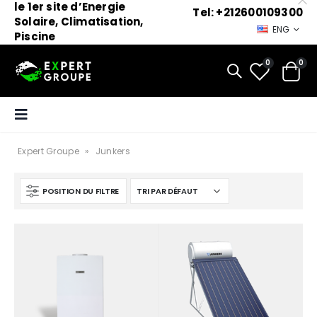
le 1er site d’Energie
Tel: +212600109300
Solaire, Climatisation,
ENG
Piscine
0
0
Expert Groupe
»
Junkers
POSITION DU FILTRE