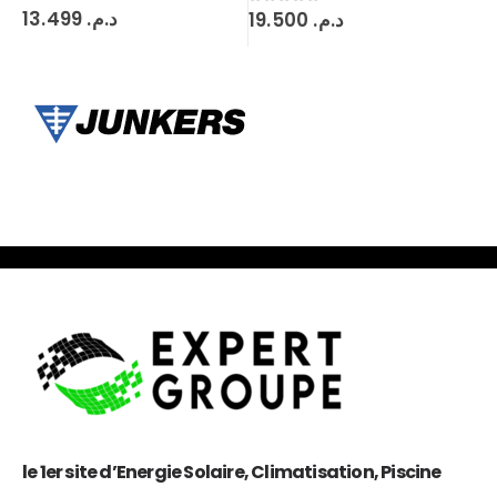
13.499
د.م.
0
sur 5
19.500
د.م.
0
sur 5
le 1er site d’Energie Solaire, Climatisation, Piscine