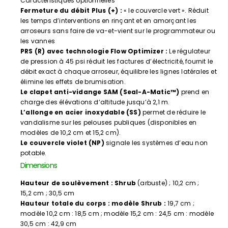
Caractéristiques optionnelles
Fermeture du débit Plus (+) :
« le couvercle vert ». Réduit
les temps d’interventions en rinçant et en amorçant les
arroseurs sans faire de va-et-vient sur le programmateur ou
les vannes
PRS (R) avec technologie Flow Optimizer :
Le régulateur
de pression à 45 psi réduit les factures d’électricité, fournit le
débit exact à chaque arroseur, équilibre les lignes latérales et
élimine les effets de brumisation.
Le clapet anti-vidange SAM (Seal-A-Matic™)
prend en
charge des élévations d’altitude jusqu’à 2,1 m.
L’allonge en acier inoxydable (SS)
permet de réduire le
vandalisme sur les pelouses publiques (disponibles en
modèles de 10,2 cm et 15,2 cm).
Le couvercle violet (NP)
signale les systèmes d’eau non
potable.
Dimensions
Hauteur de soulèvement : Shrub
(arbuste) ; 10,2 cm ;
15,2 cm ; 30,5 cm
Hauteur totale du corps : modèle Shrub :
19,7 cm ;
modèle 10,2 cm : 18,5 cm ; modèle 15,2 cm : 24,5 cm : modèle
30,5 cm : 42,9 cm