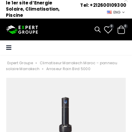
le 1er site d’Energie
Tel: +212600109300
Solaire, Climatisation,
ENG
Piscine
0
0
Expert Groupe
»
Climatiseur Marrakech Maroc – panneau
solaire Marrakech
»
Arroseur Rain Bird 5000