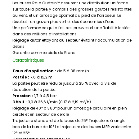
Les buses Rain Curtain™ assurent une distribution uniforme
sur toute la portée, y compris des grosses gouttes résistantes
au vent, et un arrosage optimal au pied de l’arroseur. Le
résultat : un gazon plus vert et des économies d’eau
Une performance qui a fait ses preuves et une fiabilité testée
dans des millions d’installations
Réglage autonettoyant du secteur évitant l’accumulation de
débris
Garantie commerciale de 5 ans
Caractéristiques
Taux d’application :
de 5 à 38 mm/h
Portée :
7,6 à 15,2 m
La portée peut être réduite jusqu’à 25 % avec la vis de
réduction de la portée.
Pression :
1,7 à 4,5 bar
Débit :
3,0 à 36,6 l/min (0,17 à 2,19 m³/h)
Réglage de 40° à 360° pour un arrosage circulaire en plein
cercle et en secteur de cercle
Trajectoire standard de la buse de 25° Trajectoire à angle
bas de la buse de 10° La trajectoire des buses MPR varie entre
12° et 25°