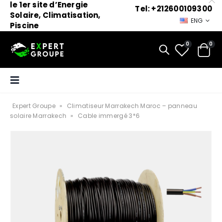
le 1er site d’Energie
Tel: +212600109300
Solaire, Climatisation,
ENG
Piscine
0
0
Expert Groupe
»
Climatiseur Marrakech Maroc – panneau
solaire Marrakech
»
Cable immergé 3*6