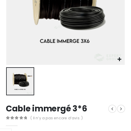
Cable immergé 3*6
( Il n’y a pas encore d’avis. )
0
Sur 5