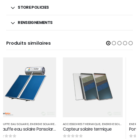
STORE POLICIES
RENSEIGNEMENTS
Produits similaires
ACCESSOIRES THERMIQUE
,
ENERGIE SOLAIRE THERMIQUE
ENERGIE SOLAIRE THERMIQUE
,
POMPAGE SOLAIRE
Capteur solaire termique
Pompe immergée Mastra 4SP-5/17M en acier inoxydable 2 HP 1,5 KW D 1″1/2