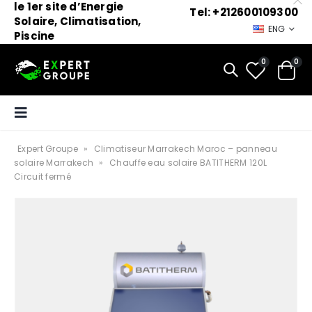
le 1er site d’Energie
Tel: +212600109300
Solaire, Climatisation,
ENG
Piscine
0
0
Expert Groupe
»
Climatiseur Marrakech Maroc – panneau
solaire Marrakech
»
Chauffe eau solaire BATITHERM 120L
Circuit fermé