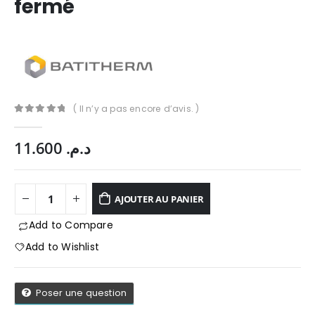
fermé
( Il n’y a pas encore d’avis. )
0
Sur 5
11.600
د.م.
AJOUTER AU PANIER
Add to Compare
Add to Wishlist
App
Poser une question