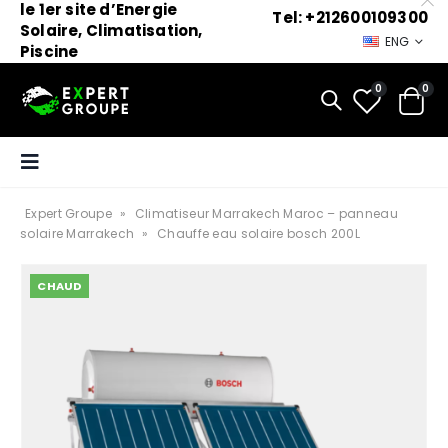
le 1er site d’Energie
Tel: +212600109300
Solaire, Climatisation,
ENG
Piscine
0
0
Expert Groupe
»
Climatiseur Marrakech Maroc – panneau
solaire Marrakech
»
Chauffe eau solaire bosch 200L
CHAUD