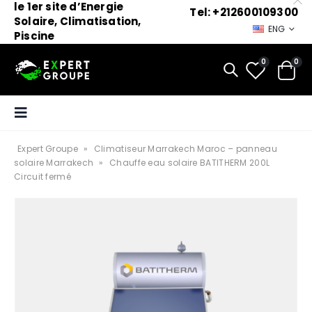
le 1er site d’Energie
Tel: +212600109300
Solaire, Climatisation,
ENG
Piscine
0
0
Expert Groupe
»
Climatiseur Marrakech Maroc – panneau
solaire Marrakech
»
Chauffe eau solaire BATITHERM 200L
Circuit fermé