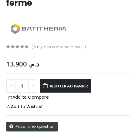
fermé
( Il n’y a pas encore d’avis. )
0
Sur 5
13.900
د.م.
AJOUTER AU PANIER
Add to Compare
Add to Wishlist
App
Poser une question