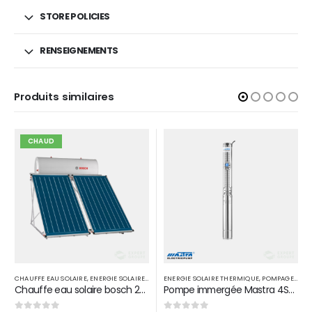
STORE POLICIES
RENSEIGNEMENTS
Produits similaires
ENERGIE SOLAIRE THERMIQUE
,
POMPAGE SOLAIRE
CHAUFFE EAU SOLAIRE
,
POMPE IMMERGÉE
,
ENERGIE SOLAIRE THERMIQUE
Pompe immergée Mastra 4SP-5/22M en acier inoxydable 3 HP 2,2 KW D 1″1/2
Chauffe-eau solaire SOLARHEAT 300 L Circuit fermé