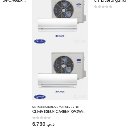
Climatiseur gainable CARRIER 30000 BTU par H R410
0
sur 5
CLIMATISATION
,
CLIMATISEUR SPLIT
CLIMATISEUR CARRIER XPOWER INVERTER 18000 BTU 53QHC
6.790
د.م.
0
sur 5