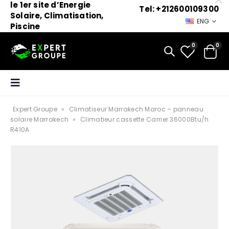
le 1er site d’Energie
Tel: +212600109300
Solaire, Climatisation,
ENG
Piscine
0
0
Expert Groupe
»
Climatiseur Marrakech Maroc – panneau
solaire Marrakech
»
Climatieur cassette Carrier 36000Btu/h
R410A