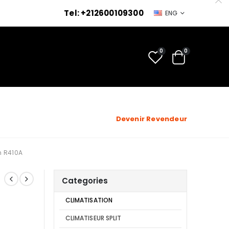
Tel: +212600109300
ENG
0
0
Devenir Revendeur
h R410A
Categories
CLIMATISATION
CLIMATISEUR SPLIT