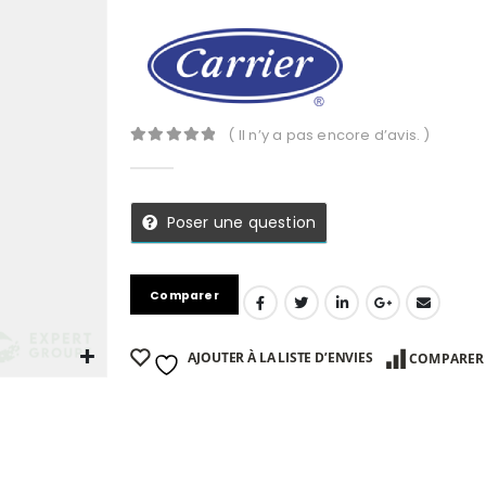
( Il n’y a pas encore d’avis. )
0
Sur 5
Poser une question
Comparer
AJOUTER À LA LISTE D’ENVIES
COMPARER