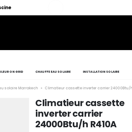
Salut!
iscine
Mon
compte
LEUR ON GRID
CHAUFFE EAU SOLAIRE
INSTALLATION SOLAIRE
u solaire Marrakech
»
Climatieur cassette inverter carrier 24000Btu/
Climatieur cassette
inverter carrier
24000Btu/h R410A