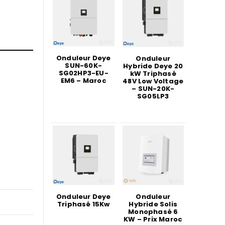
Onduleur Deye
Onduleur
SUN-60K-
Hybride Deye 20
SG02HP3-EU-
kW Triphasé
EM6 – Maroc
48V Low Voltage
– SUN-20K-
SG05LP3
Onduleur Deye
Onduleur
Triphasé 15Kw
Hybride Solis
Monophasé 6
KW – Prix Maroc