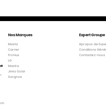
Nos Marques
Expert Groupe
Masta
Apropos de Expe
Carrier
Conditions Géné
Fronius
Contactez-nous
LG
ne
Mastra
Jinko Solar
n
Sungrow
com