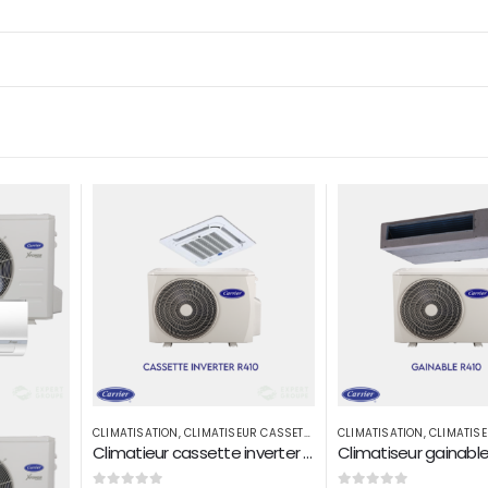
R CASSETTE
CLIMATISATION
,
CLIMATISEUR GAINABLE
CLIMATISATION
,
CLIMATISE
Climatieur cassette inverter carrier 30000Btu/h R410A
Climatiseur gainable CARRIER 18000 BTU par H R410