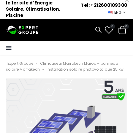
le 1er site d’Energie
Tel: +212600109300
Solaire, Climatisation,
ENG
Piscine
0
0
Expert Groupe
»
Climatiseur Marrakech Maroc – panneau
solaire Marrakech
»
Installation solaire photovoltaïque 25 kw