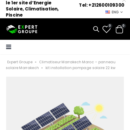
le 1er site d’Energie
Tel: +212600109300
Solaire, Climatisation,
ENG
Piscine
0
0
Expert Groupe
»
Climatiseur Marrakech Maroc – panneau
solaire Marrakech
»
kit installation pompage solaire 22 kw