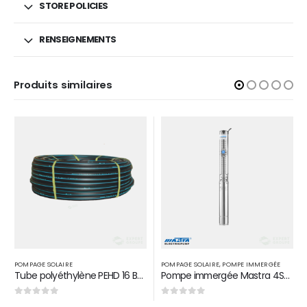
STORE POLICIES
RENSEIGNEMENTS
Produits similaires
POMPAGE SOLAIRE
,
POMPE IMMERGÉE
POMPAGE SOLAIRE
Pompe immergée Mastra 4SP-5/12M en acier inoxydable 1,5 HP 1,1 KW D 1″1/2
Tube polyéthylène PEHD 16 BAR D 63
0
sur 5
0
sur 5