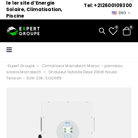
le 1er site d’Energie
Tel: +212600109300
Solaire, Climatisation,
ENG
Piscine
0
0
Expert Groupe
»
Climatiseur Marrakech Maroc – panneau
solaire Marrakech
»
Onduleur Hybride Deye 20kW Haute
Tension – SUN-20K-SG01HP3