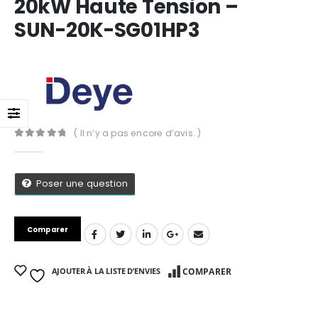
20kW Haute Tension –
SUN-20K-SG01HP3
( Il n’y a pas encore d’avis. )
0
Sur 5
Poser une question
Comparer
App
AJOUTER À LA LISTE D’ENVIES
COMPARER