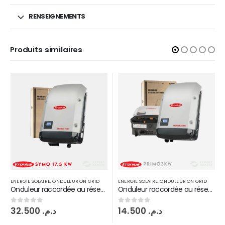
RENSEIGNEMENTS
Produits similaires
ENERGIE SOLAIRE
,
ONDULEUR ON GRID
ENERGIE SOLAIRE
,
ONDULEUR ON GRID
Onduleur raccordée au réseau Fronius symo 17,5 KW injection on grid 2 MPPT
Onduleur raccordée au réseau Fronius Primo 3KW 2 MPPT
32.500
د.م.
14.500
د.م.
0
sur 5
0
sur 5