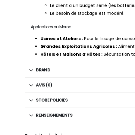
Le client a un budget serré (les batteri
Le besoin de stockage est modéré.
Applications au Maroc
Usines et Ateliers :
Pour le lissage de cons
Grandes Exploitations Agricoles :
Aliment
Hôtels et Maisons d’Hôtes :
Sécurisation t
BRAND
AVIS (0)
STORE POLICIES
RENSEIGNEMENTS