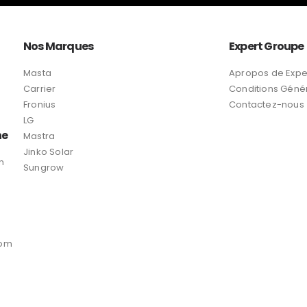
Nos Marques
Expert Groupe
Masta
Apropos de Expe
Carrier
Conditions Géné
Fronius
Contactez-nous
LG
ne
Mastra
Jinko Solar
n
Sungrow
com