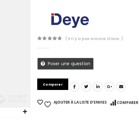
( Il n’y a pas encore d’avis. )
0
Sur 5
Poser une question
Comparer
AJOUTER À LA LISTE D’ENVIES
COMPARER