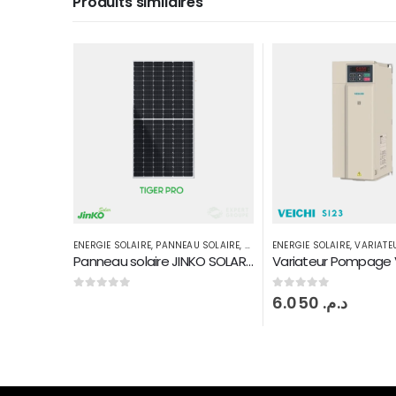
Produits similaires
 SOLAIRE
,
POMPAGE SOLAIRE
ENERGIE SOLAIRE
,
VARIATEUR DE VITESSE
ENERGIE SOLAIRE
,
VARIATEU
Panneau solaire JINKO SOLAR MAROC 540 W Monoperc half Tiger pro
Variateur Pompage VEICHI i23 15 kW
0
sur 5
0
sur 5
6.050
د.م.
24.750
د.م.