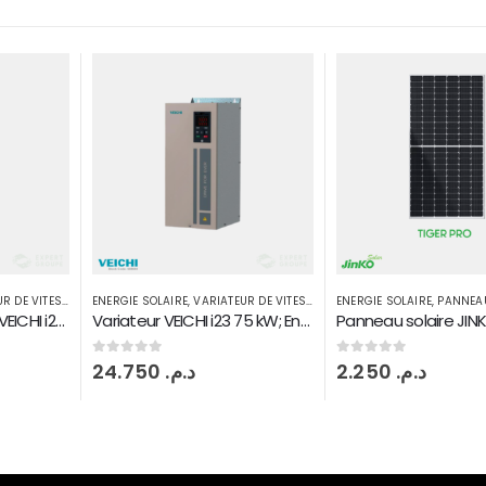
R DE VITESSE
ENERGIE SOLAIRE
,
PANNEAU SOLAIRE
,
POMPAGE SOLAIRE
ENERGIE SOLAIRE
,
ONDULE
Variateur VEICHI i23 75 kW; Entrée DC MPPT sortie 3PH380V
Panneau solaire JINKO SOLAR MAROC 545 W Monoperc half Tiger pro
0
sur 5
0
sur 5
2.250
د.م.
15.500
د.م.