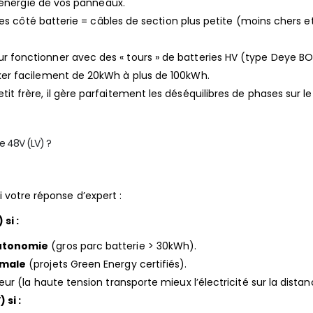
d’énergie de vos panneaux.
es côté batterie = câbles de section plus petite (moins chers et
 fonctionner avec des « tours » de batteries HV (type Deye B
er facilement de 20kWh à plus de 100kWh.
 frère, il gère parfaitement les déséquilibres de phases sur l
le 48V (LV) ?
i votre réponse d’expert :
si :
autonomie
(gros parc batterie > 30kWh).
imale
(projets Green Energy certifiés).
leur (la haute tension transporte mieux l’électricité sur la distan
si :