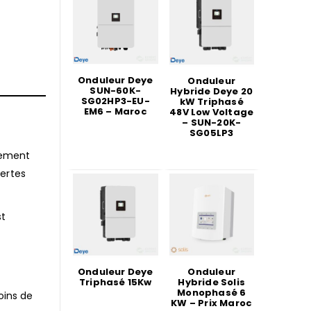
Onduleur Deye
Onduleur
SUN-60K-
Hybride Deye 20
SG02HP3-EU-
kW Triphasé
EM6 – Maroc
48V Low Voltage
– SUN-20K-
SG05LP3
rement
ertes
st
Onduleur Deye
Onduleur
Triphasé 15Kw
Hybride Solis
Monophasé 6
oins de
KW – Prix Maroc