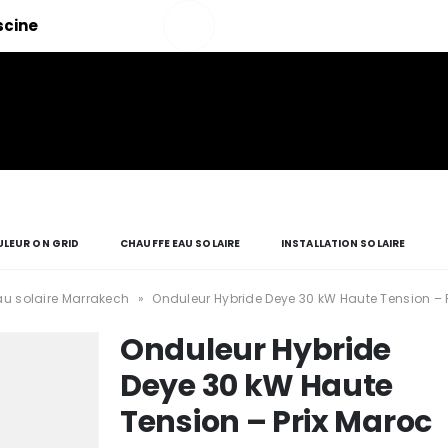
Salut!
iscine
Mon
compte
LEUR ON GRID
CHAUFFE EAU SOLAIRE
INSTALLATION SOLAIRE
u solaire Marrakech
»
Onduleur Hybride Deye 30 kW Haute Tension – 
Onduleur Hybride
Deye 30 kW Haute
Tension – Prix Maroc