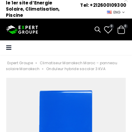
le 1er site d’Energie
Tel: +212600109300
Solaire, Climatisation,
ENG
Piscine
0
0
Expert Groupe
»
Climatiseur Marrakech Maroc – panneau
solaire Marrakech
»
Onduleur hybride sacolar 3 KVA