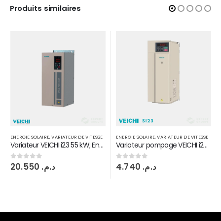
Produits similaires
ENERGIE SOLAIRE
,
VARIATEUR DE VITESSE
ENERGIE SOLAIRE
,
VARIATEUR DE VITESSE
Variateur pompage VEICHI i23 11 kW
Variateur Pompage VEICHI i23 37 kW
4.740
د.م.
15.565
د.م.
0
sur 5
0
sur 5