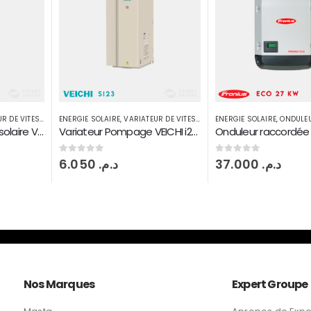
R DE VITESSE
ENERGIE SOLAIRE
,
VARIATEUR DE VITESSE
ENERGIE SOLAIRE
,
ONDULE
Variateur Pompage solaire VEICHI i23 4 kW 3PH
Variateur Pompage VEICHI i23 15 kW
0
sur 5
0
sur 5
6.050
د.م.
37.000
د.م.
Nos Marques
Expert Groupe