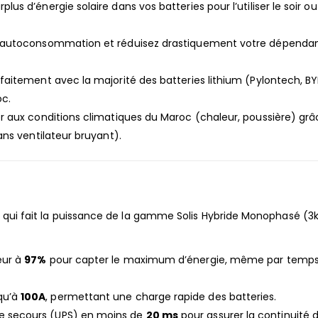
plus d’énergie solaire dans vos batteries pour l’utiliser le soir ou
 autoconsommation et réduisez drastiquement votre dépenda
aitement avec la majorité des batteries lithium (Pylontech, BY
oc.
r aux conditions climatiques du Maroc (chaleur, poussière) grâ
ns ventilateur bruyant).
 ce qui fait la puissance de la gamme Solis Hybride Monophasé (
eur à
97%
pour capter le maximum d’énergie, même par temp
qu’à
100A
, permettant une charge rapide des batteries.
 secours (UPS) en moins de
20 ms
pour assurer la continuité 