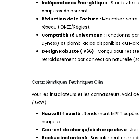
Indépendance Énergétique :
Stockez le sur
coupures de courant.
Réduction de la Facture :
Maximisez votre
réseau (ONEE/Régies).
Compatibilité Universelle :
Fonctionne parf
Dyness) et plomb-acide disponibles au Mar
Design Robuste (IP65) :
Conçu pour résiste
refroidissement par convection naturelle (sa
Caractéristiques Techniques Clés
Pour les installateurs et les connaisseurs, voici
/ 6kW) :
Haute Efficacité :
Rendement MPPT supéri
nuageux.
Courant de charge/décharge élevé :
Jus
Backup instantané :
Basculement en mode