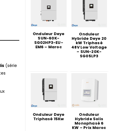
Onduleur Deye
Onduleur
SUN-60K-
Hybride Deye 20
SG02HP3-EU-
kW Triphasé
EM6 – Maroc
48V Low Voltage
– SUN-20K-
SG05LP3
is
(série
tes
aux
Onduleur Deye
Onduleur
Triphasé 15Kw
Hybride Solis
Monophasé 6
KW – Prix Maroc