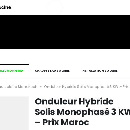
Salut!
iscine
Mon
compte
LEUR ON GRID
CHAUFFE EAU SOLAIRE
INSTALLATION SOLAIRE
u solaire Marrakech
»
Onduleur Hybride Solis Monophasé 3 KW – Prix
Onduleur Hybride
Solis Monophasé 3 K
– Prix Maroc