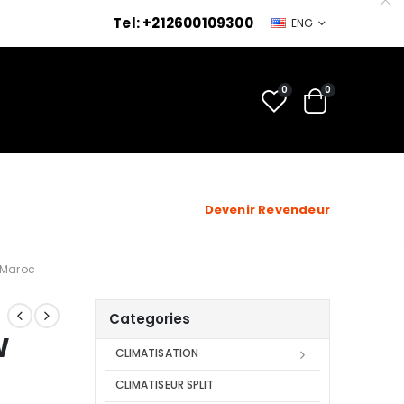
Tel: +212600109300
ENG
0
0
Devenir Revendeur
 Maroc
Categories
W
CLIMATISATION
CLIMATISEUR SPLIT