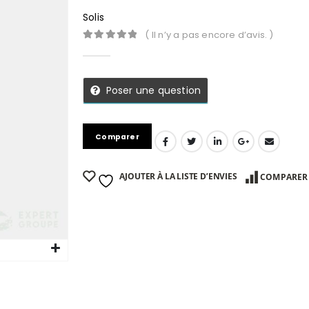
Solis
( Il n’y a pas encore d’avis. )
0
Sur 5
Poser une question
Comparer
AJOUTER À LA LISTE D’ENVIES
COMPARER