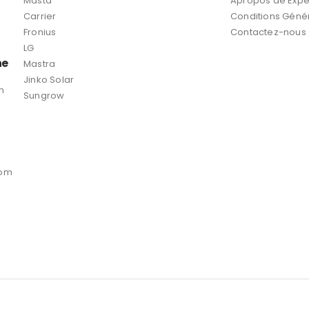
Masta
Apropos de Expe
Carrier
Conditions Géné
Fronius
Contactez-nous
LG
ne
Mastra
Jinko Solar
n
Sungrow
com