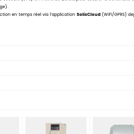
age).
tion en temps réel via l’application
SolisCloud
(WiFi/GPRS) de