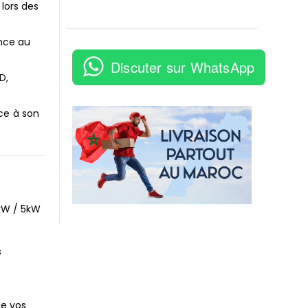
 lors des
nce au
Discuter sur WhatsApp
D,
ce à son
3kW / 5kW
s
de vos