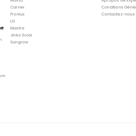
Masta
Apropos de Expe
Carrier
Conditions Géné
Fronius
Contactez-nous
LG
ne
Mastra
Jinko Solar
n
Sungrow
com