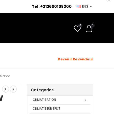
Tel: +212600109300
ENG
0
0
Devenir Revendeur
 Maroc
Categories
W
CLIMATISATION
CLIMATISEUR SPLIT