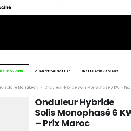
Salut!
iscine
Mon
compte
LEUR ON GRID
CHAUFFE EAU SOLAIRE
INSTALLATION SOLAIRE
u solaire Marrakech
»
Onduleur Hybride Solis Monophasé 6 KW – Prix
Onduleur Hybride
Solis Monophasé 6 K
– Prix Maroc