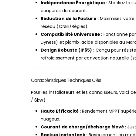
Indépendance Énergétique :
Stockez le sur
coupures de courant.
Réduction de la Facture :
Maximisez votre
réseau (ONEE/Régies).
Compatibilité Universelle :
Fonctionne parf
Dyness) et plomb-acide disponibles au Mar
Design Robuste (IP65) :
Conçu pour résiste
refroidissement par convection naturelle (sa
Caractéristiques Techniques Clés
Pour les installateurs et les connaisseurs, voici
/ 6kW) :
Haute Efficacité :
Rendement MPPT supéri
nuageux.
Courant de charge/décharge élevé :
Jus
Backup instantané :
Basculement en mode