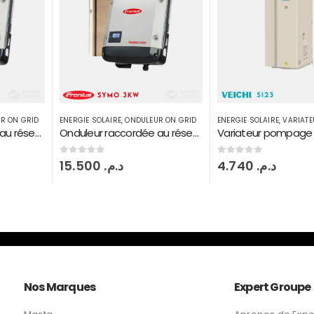
R ON GRID
ENERGIE SOLAIRE
,
ONDULEUR ON GRID
ENERGIE SOLAIRE
,
VARIATEU
Onduleur raccordée au réseau Fronius symo 15 KW injection on grid 2 MPPT
Onduleur raccordée au réseau Fronius symo 3 KW injection on grid 2 MPPT
0
sur 5
0
sur 5
15.500
د.م.
4.740
د.م.
Nos Marques
Expert Groupe