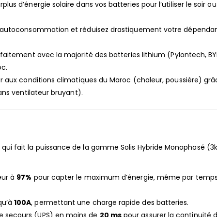
plus d’énergie solaire dans vos batteries pour l’utiliser le soir ou
 autoconsommation et réduisez drastiquement votre dépenda
aitement avec la majorité des batteries lithium (Pylontech, BY
oc.
r aux conditions climatiques du Maroc (chaleur, poussière) grâ
ns ventilateur bruyant).
 ce qui fait la puissance de la gamme Solis Hybride Monophasé (
eur à
97%
pour capter le maximum d’énergie, même par temp
qu’à
100A
, permettant une charge rapide des batteries.
 secours (UPS) en moins de
20 ms
pour assurer la continuité 