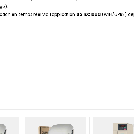
age).
tion en temps réel via l’application
SolisCloud
(WiFi/GPRS) de