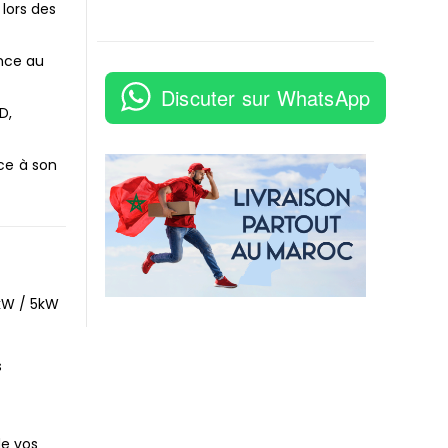
 lors des
nce au
Discuter sur WhatsApp
D,
ce à son
3kW / 5kW
s
de vos