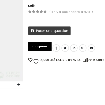
Solis
( Il n’y a pas encore d’avis. )
0
Sur 5
Poser une question
Comparer
AJOUTER À LA LISTE D’ENVIES
COMPARER