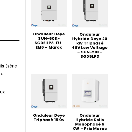
Onduleur Deye
Onduleur
SUN-60K-
Hybride Deye 20
SG02HP3-EU-
kW Triphasé
EM6 – Maroc
48V Low Voltage
– SUN-20K-
SG05LP3
is
(série
tes
aux
Onduleur Deye
Onduleur
Triphasé 15Kw
Hybride Solis
Monophasé 6
KW – Prix Maroc