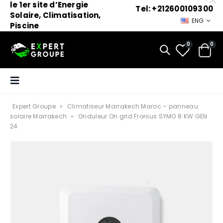
le 1er site d’Energie
Tel: +212600109300
Solaire, Climatisation,
ENG
Piscine
0
0
Expert Groupe
»
Climatiseur Marrakech Maroc – panneau
solaire Marrakech
»
Onduleur On grid Fronius SYMO 8 KW GEN
24