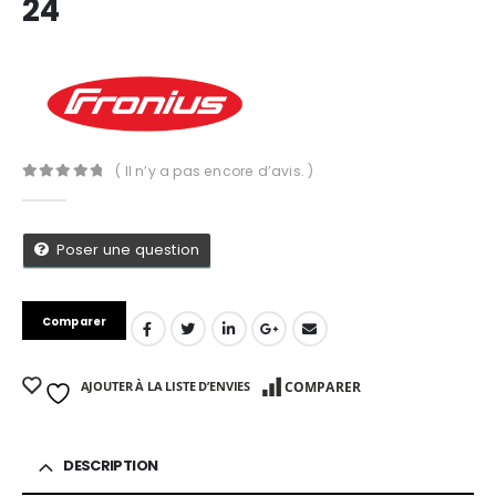
24
( Il n’y a pas encore d’avis. )
0
Sur 5
Poser une question
Comparer
AJOUTER À LA LISTE D’ENVIES
COMPARER
App
DESCRIPTION