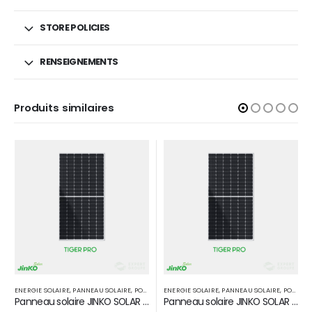
STORE POLICIES
RENSEIGNEMENTS
Produits similaires
ENERGIE SOLAIRE
,
PANNEAU SOLAIRE
,
POMPAGE SOLAIRE
ENERGIE SOLAIRE
,
VARIATEUR DE VITESSE
Panneau solaire JINKO SOLAR MAROC 560 W Monoperc half Tiger pro
Variateur pompage VEICHI i23 11 kW