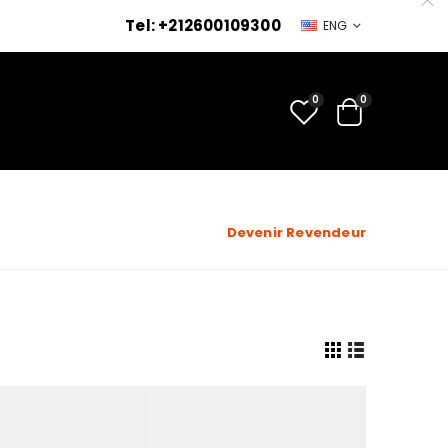
Tel: +212600109300
ENG
0
0
Devenir Revendeur