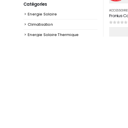
Catégories
ACCESSOIRE
Energie Solaire
Fronius C
Climatisation
0
sur 5
Energie Solaire Thermique
Panneau solaire
pompage solaire
Cable
Projecteur solaire LED
ACCESSOIRE
Fronius S
0
sur 5