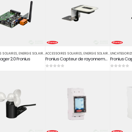
S SOLAIRES
,
ENERGIE SOLAIRE
,
ACCESSOIRES SOLAIRES
ONDULEUR ON GRID
,
ENERGIE SOLAIRE
,
UNCATEGORIZ
ONDULEUR ON
er 2.0 Fronius
Fronius Capteur de rayonnement
0
sur 5
0
sur 5