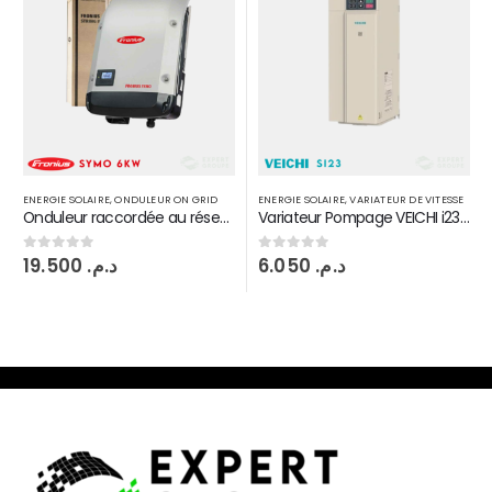
ENERGIE SOLAIRE
,
VARIATEUR DE VITESSE
ENERGIE SOLAIRE
,
VARIATEUR DE VITESSE
Variateur Pompage VEICHI i23 15 kW
Variateur Pompage solaire VEICHI 5,5 kW
6.050
د.م.
3.200
د.م.
0
sur 5
0
sur 5