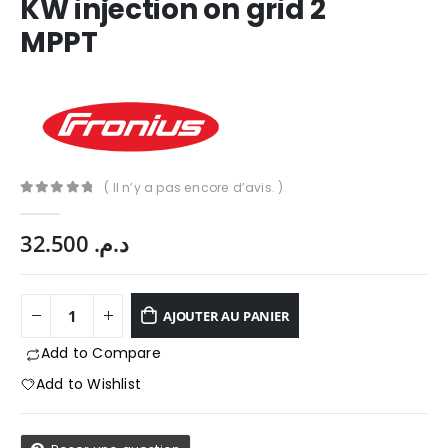
KW injection on grid 2
MPPT
( Il n’y a pas encore d’avis. )
0
Sur 5
32.500
د.م.
AJOUTER AU PANIER
Add to Compare
App
Add to Wishlist