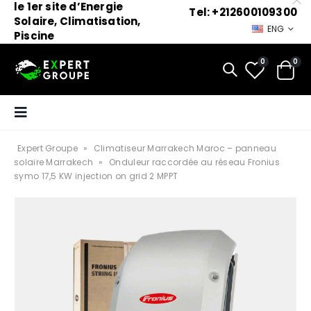
le 1er site d’Energie
Tel: +212600109300
Solaire, Climatisation,
ENG
Piscine
0
0
Expert Groupe
»
Climatiseur Marrakech Maroc – panneau
solaire Marrakech
»
Onduleur raccordée au réseau Fronius
symo 17,5 KW injection on grid 2 MPPT