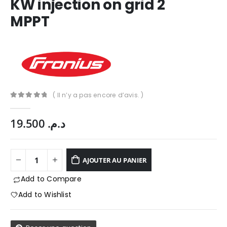
KW injection on grid 2
MPPT
( Il n’y a pas encore d’avis. )
0
Sur 5
19.500
د.م.
AJOUTER AU PANIER
Add to Compare
App
Add to Wishlist