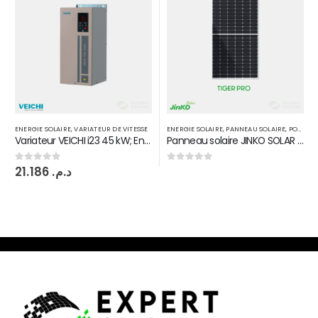
ENERGIE SOLAIRE
,
PANNEAU SOLAIRE
,
POMPAGE SOLAIRE
ENERGIE SOLAIRE
,
ONDULEUR ON GRID
Panneau solaire JINKO SOLAR MAROC 535 W Monoperc half Tiger pro
Onduleur raccordée au réseau Fronius Primo 3KW 2 MPPT
14.500
د.م.
0
sur 5
0
sur 5