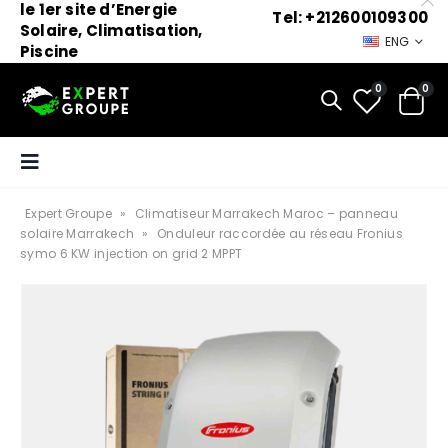
le 1er site d’Energie
Tel: +212600109300
Solaire, Climatisation,
ENG
Piscine
0
0
Expert Groupe
»
Climatiseur Marrakech Maroc – panneau
solaire Marrakech
»
Onduleur raccordée au réseau Fronius
symo 6 KW injection on grid 2 MPPT