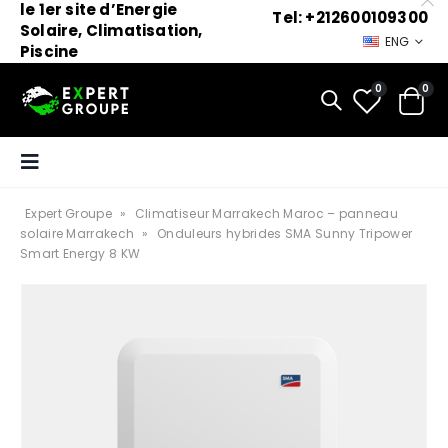
le 1er site d’Energie
Tel: +212600109300
Solaire, Climatisation,
ENG
Piscine
0
0
Expert Groupe
»
Climatiseur Marrakech Maroc – panneau
solaire Marrakech
»
Onduleurs hybrides SMA Sunny Tripower
Smart Energy 8 KW