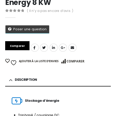
Energy 8 KW
( Il n’y a pas encore d’avis. )
0
Sur 5
Poser une question
Comparer
AJOUTER À LA LISTE D’ENVIES
COMPARER
DESCRIPTION
App
Stockage d’énergie
Triphasé / couplage DC