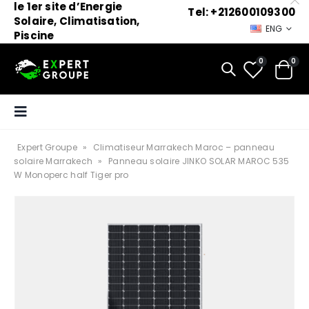
le 1er site d’Energie
Tel: +212600109300
Solaire, Climatisation,
ENG
Piscine
0
0
Expert Groupe
»
Climatiseur Marrakech Maroc – panneau
solaire Marrakech
»
Panneau solaire JINKO SOLAR MAROC 535
W Monoperc half Tiger pro