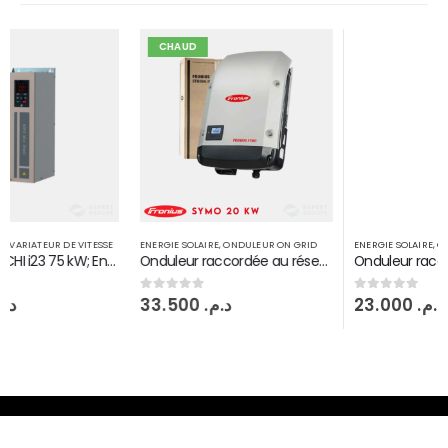
CHAUD
ENERGIE SOLAIRE
,
ONDULEUR ON GRID
ENERGIE SOLAIRE
,
ONDULEUR ON GRID
Onduleur raccordée au réseau Fronius symo 20 KW injection on grid 2 MPPT
Onduleur raccordée au réseau Fronius symo 8,2 KW injection on grid 2 MPPT
33.500
د.م.
23.000
د.م.
0
sur 5
0
sur 5