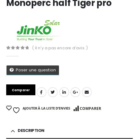
Monoperc half Tiger pro
( Il n’y a pas encore d’avis. )
0
Sur 5
Poser une question
Comparer
AJOUTER À LA LISTE D’ENVIES
COMPARER
App
DESCRIPTION