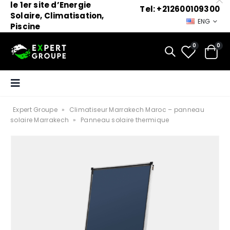
le 1er site d’Energie
Tel: +212600109300
Solaire, Climatisation,
ENG
Piscine
0
0
Expert Groupe
»
Climatiseur Marrakech Maroc – panneau
solaire Marrakech
»
Panneau solaire thermique