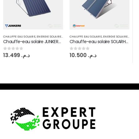
CHAUFFE EAU SOLAIRE
,
ENERGIE SOLAIRE THERMIQUE
CHAUFFE EAU SOLAIRE
,
ENERGIE SOLAIRE THERMIQUE
Chauffe-eau solaire SOLARHEAT 200 L Circuit fermé
Chauffe-eau solaire NOBEL Aelios circuit fermé 300 L
10.500
د.م.
15.000
د.م.
0
sur 5
0
sur 5