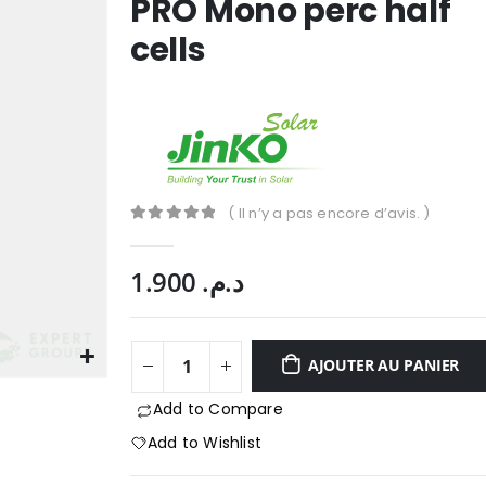
PRO Mono perc half
cells
( Il n’y a pas encore d’avis. )
0
Sur 5
1.900
د.م.
AJOUTER AU PANIER
Add to Compare
Add to Wishlist