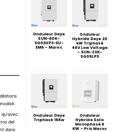
Onduleur Deye
Onduleur
SUN-60K-
Hybride Deye 20
SG02HP3-EU-
kW Triphasé
EM6 – Maroc
48V Low Voltage
– SUN-20K-
SG05LP3
llations
anodisé.
i qu’avec
Onduleur Deye
Onduleur
Triphasé 15Kw
Hybride Solis
ros del
Monophasé 6
KW – Prix Maroc
ant dans