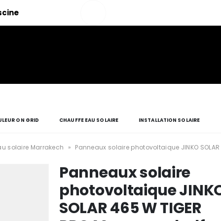
Salut!
iscine
Mon compte
LEUR ON GRID
CHAUFFE EAU SOLAIRE
INSTALLATION SOLAIRE
u solaire Marrakech
»
Panneaux solaire photovoltaique JINKO SOLAR 
Panneaux solaire
photovoltaique JINK
SOLAR 465 W TIGER