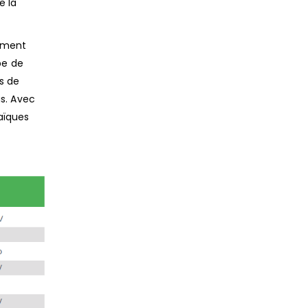
e la
pement
pe de
ès de
as. Avec
aïques