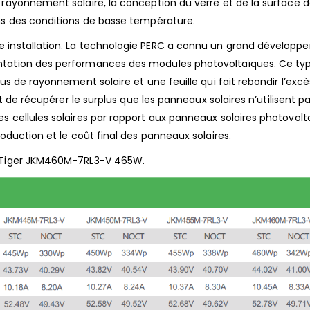
 rayonnement solaire, la conception du verre et de la surface d
ans des conditions de basse température.
e installation. La technologie PERC a connu un grand dévelop
entation des performances des modules photovoltaïques. Ce ty
us de rayonnement solaire et une feuille qui fait rebondir l’exc
et de récupérer le surplus que les panneaux solaires n’utilisent p
s cellules solaires par rapport aux panneaux solaires photovolt
roduction et le coût final des panneaux solaires.
o Tiger JKM460M-7RL3-V 465W.