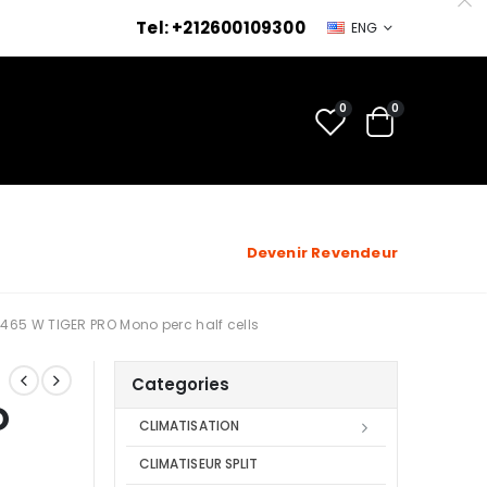
Tel: +212600109300
ENG
0
0
Devenir Revendeur
465 W TIGER PRO Mono perc half cells
Categories
O
CLIMATISATION
CLIMATISEUR SPLIT