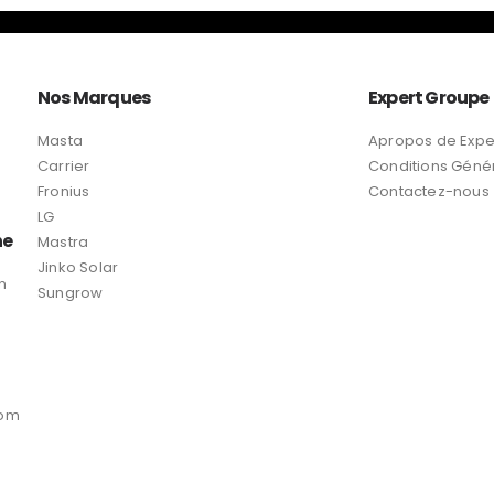
Nos Marques
Expert Groupe
Masta
Apropos de Expe
Carrier
Conditions Géné
Fronius
Contactez-nous
LG
ne
Mastra
Jinko Solar
n
Sungrow
com