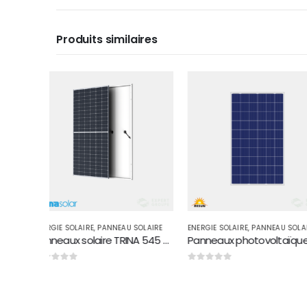
Produits similaires
 SOLAIRE
ENERGIE SOLAIRE
,
PANNEAU SOLAIRE
ENERGIE SOLAIRE
,
PANNEAU
Panneaux solaire TRINA 545 w Vertex Mono perc half cells
Panneaux photovoltaïques AMERISOLAR polycristallin 285 W
0
sur 5
0
sur 5