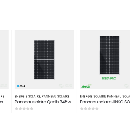
CHAUD
-5%
 SOLAIRE
ENERGIE SOLAIRE
,
PANNEAU SOLAIRE
,
POMPAGE SOLAIRE
ENERGIE SOLAIRE
,
PANNEAU
Panneau solaire Qcells 345w Q PEAK
Panneau solaire JINKO SOLAR MAROC 530 W Monoperc half Tiger pro
0
sur 5
0
sur 5
1.800
م
1.900
د.م.