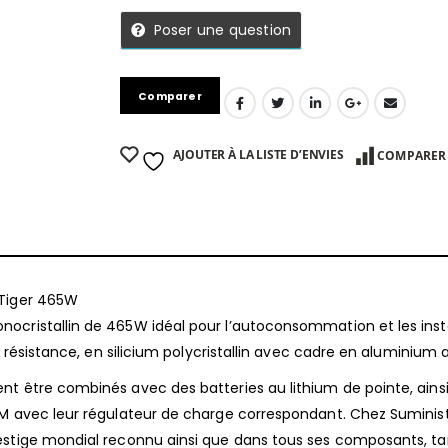
Poser une question
Comparer
AJOUTER À LA LISTE D’ENVIES
COMPARER
 Tiger 465W
ocristallin de 465W idéal pour l’autoconsommation et les insta
t résistance, en silicium polycristallin avec cadre en aluminium 
nt être combinés avec des batteries au lithium de pointe, ains
GM avec leur régulateur de charge correspondant. Chez Suminist
estige mondial reconnu ainsi que dans tous ses composants, t