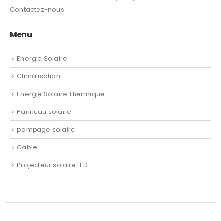
Apropos de Expert groupe
Conditions Générales de vente (CGV)
Contactez-nous
Menu
Energie Solaire
Climatisation
Energie Solaire Thermique
Panneau solaire
pompage solaire
Cable
Projecteur solaire LED