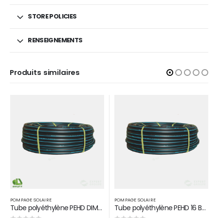
STORE POLICIES
RENSEIGNEMENTS
Produits similaires
POMPAGE SOLAIRE
ENERGIE SOLAIRE
,
PANNEAU SOLAIRE
,
POMPAGE SOLAIRE
Tube polyéthylène PEHD 16 BAR D 75
Panneau solaire JA SOLAR 465 W Monoperc half cells