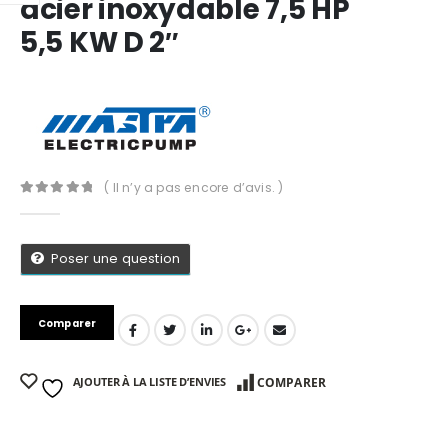
acier inoxydable 7,5 HP
5,5 KW D 2″
( Il n’y a pas encore d’avis. )
0
Sur 5
Poser une question
Comparer
App
AJOUTER À LA LISTE D’ENVIES
COMPARER