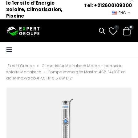
le 1er site d’Energie
Tel: +212600109300
Solaire, Climatisation,
ENG
Piscine
0
0
Expert Groupe
»
Climatiseur Marrakech Maroc – panneau
solaire Marrakech
»
Pompe immergée Mastra 4SP-14/18T en
acier inoxydable 7,5 HP 5,5 KW D 2″