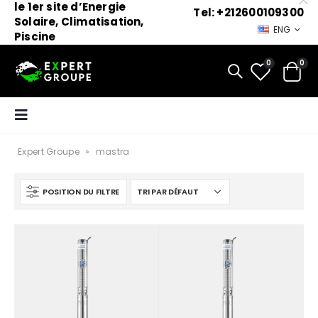
le 1er site d’Energie
Tel: +212600109300
Solaire, Climatisation,
ENG
Piscine
0
0
Expert Groupe
»
mastra
POSITION DU FILTRE