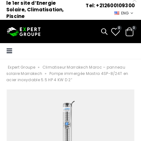
le 1er site d’Energie
Tel: +212600109300
Solaire, Climatisation,
ENG
Piscine
0
0
Expert Groupe
»
Climatiseur Marrakech Maroc – panneau
solaire Marrakech
»
Pompe immergée Mastra 4SP-8/24T en
acier inoxydable 5.5 HP 4 KW D 2″