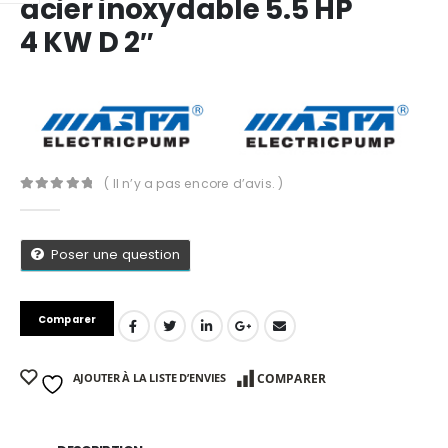
acier inoxydable 5.5 HP
4 KW D 2″
( Il n’y a pas encore d’avis. )
0
Sur 5
Poser une question
Comparer
App
AJOUTER À LA LISTE D’ENVIES
COMPARER