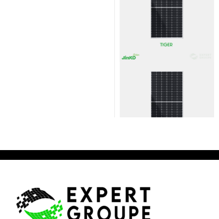
0
sur 5
PANNEAU SOLAIRE
,
POMPAGE SOLAIRE
Panneaux solaire photovoltaique JINKO SOLAR 460 W TIGER PRO Mono perc half cells
0
sur 5