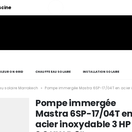
Salut!
iscine
Mon
compte
LEUR ON GRID
CHAUFFE EAU SOLAIRE
INSTALLATION SOLAIRE
u solaire Marrakech
»
Pompe immergée Mastra 6SP-17/04T en acier in
Pompe immergée
Mastra 6SP-17/04T e
acier inoxydable 3 HP