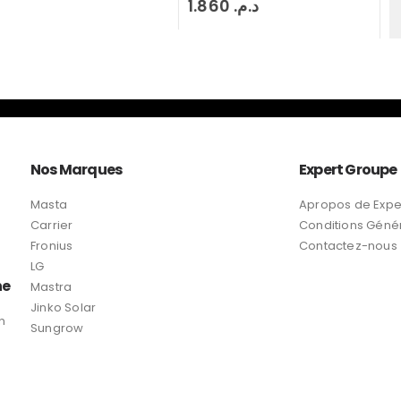
1.860
د.م.
PANNEAU SOLAIRE
,
POMPA
0
sur 5
1.850
.م
1.950
د.م.