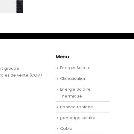
GE SOLAIRE
,
UNCATEGORIZED
Panneaux solaire photovoltaique JINKO SOLAR 470 W TIGER PRO Mono perc half cells
د.