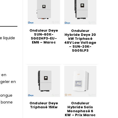
Onduleur Deye
Onduleur
SUN-60K-
Hybride Deye 20
 liquide
SG02HP3-EU-
kW Triphasé
EM6 – Maroc
48V Low Voltage
– SUN-20K-
SG05LP3
r en
 geler en
 longue
e bonne
Onduleur Deye
Onduleur
Triphasé 15Kw
Hybride Solis
Monophasé 6
KW – Prix Maroc