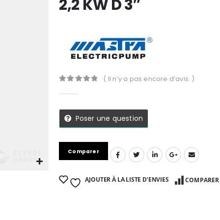
2,2 KW D 3″
( Il n’y a pas encore d’avis. )
0
Sur 5
Poser une question
Comparer
AJOUTER À LA LISTE D’ENVIES
COMPARER