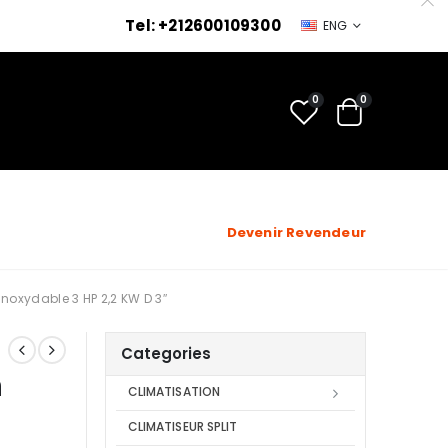
Tel: +212600109300
ENG
0
0
Devenir Revendeur
oxydable 3 HP 2,2 KW D 3″
Categories
n
CLIMATISATION
CLIMATISEUR SPLIT