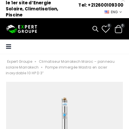
le 1er site d’Energie
Tel: +212600109300
Solaire, Climatisation,
ENG
Piscine
0
0
Expert Groupe
»
Climatiseur Marrakech Maroc – panneau
solaire Marrakech
»
Pompe immergée Mastra en acier
inoxydable 10 HP D 3″