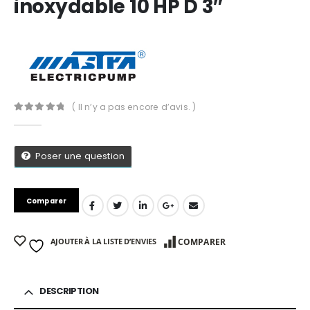
inoxydable 10 HP D 3″
( Il n’y a pas encore d’avis. )
0
Sur 5
Poser une question
Comparer
AJOUTER À LA LISTE D’ENVIES
COMPARER
App
DESCRIPTION