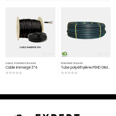
CABLE
,
POMPAGE SOLAIRE
POMPAGE SOLAIRE
Cable Immergé 3*4
Tube polyéthylène PEHD DIMATIT 16 BAR D 63
0
sur 5
0
sur 5