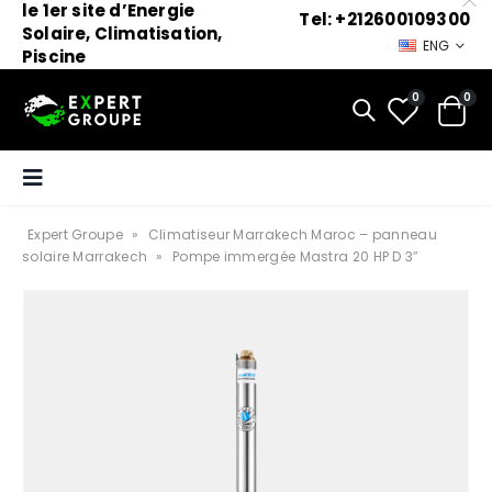
le 1er site d’Energie
Tel: +212600109300
Solaire, Climatisation,
ENG
Piscine
0
0
Expert Groupe
»
Climatiseur Marrakech Maroc – panneau
solaire Marrakech
»
Pompe immergée Mastra 20 HP D 3″