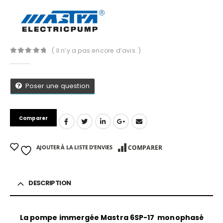
( Il n’y a pas encore d’avis. )
0
Sur 5
Poser une question
Comparer
AJOUTER À LA LISTE D’ENVIES
COMPARER
DESCRIPTION
App
La pompe immergée Mastra 6SP-17 monophasé