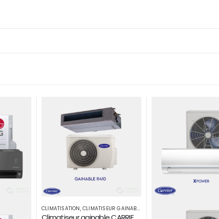
R GAINABLE
CLIMATISATION
,
CLIMATISE
Climatiseur gainable CARRIER 30000 BTU par H R410