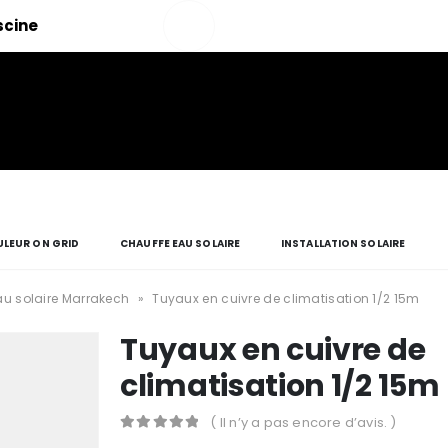
Salut!
iscine
Mon compte
LEUR ON GRID
CHAUFFE EAU SOLAIRE
INSTALLATION SOLAIRE
u solaire Marrakech
»
Tuyaux en cuivre de climatisation 1/2 15m
Tuyaux en cuivre de
climatisation 1/2 15m
( Il n’y a pas encore d’avis. )
0
Sur 5