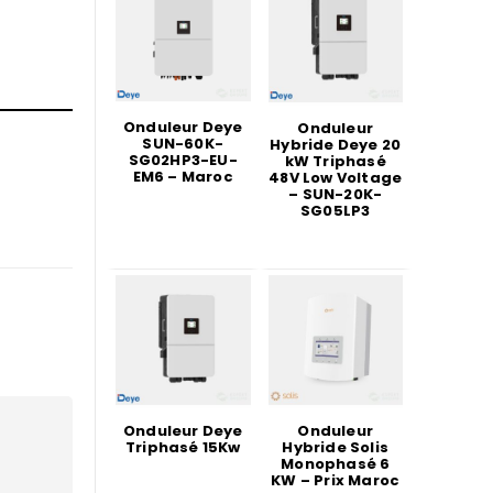
Onduleur Deye
Onduleur
SUN-60K-
Hybride Deye 20
SG02HP3-EU-
kW Triphasé
EM6 – Maroc
48V Low Voltage
– SUN-20K-
SG05LP3
Onduleur Deye
Onduleur
Triphasé 15Kw
Hybride Solis
Monophasé 6
KW – Prix Maroc