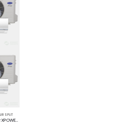
0
sur 5
0
sur 5
3.900
د.م.