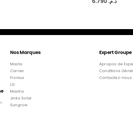
6.790
د.م.
Nos Marques
Expert Groupe
Masta
Apropos de Expe
Carrier
Conditions Géné
Fronius
Contactez-nous
LG
ne
Mastra
Jinko Solar
n
Sungrow