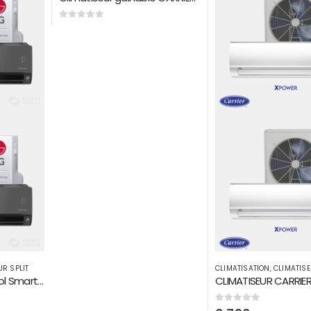
0
sur 5
CLIMATISATION
,
CLIMATISEUR SPLIT
CLIMATISEUR CARRIER XPOWER INVERTER 18000 BTU 53QHC
0
sur 5