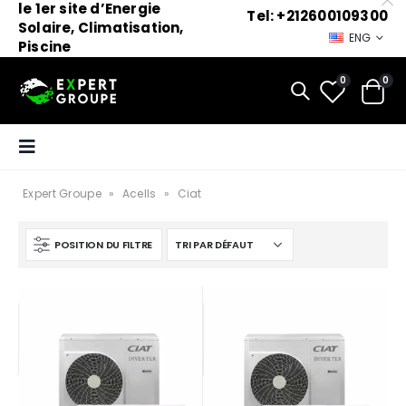
le 1er site d’Energie
Tel: +212600109300
Solaire, Climatisation,
ENG
Piscine
0
0
Expert Groupe
»
Acells
»
Ciat
POSITION DU FILTRE